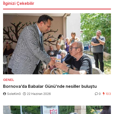
İlginizi Çekebilir
GENEL
Bornova’da Babalar Günü’nde nesiller buluştu
SoleKinG
22 Haziran 2026
0
103