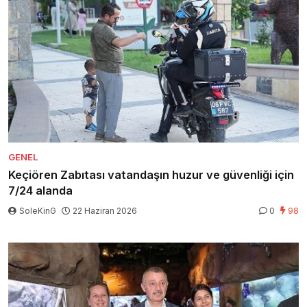
GENEL
Keçiören Zabıtası vatandaşın huzur ve güvenliği için
7/24 alanda
SoleKinG
22 Haziran 2026
0
98