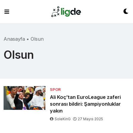
Skip
to
content
Anasayfa
•
Olsun
Olsun
SPOR
Ali Koç’tan EuroLeague zaferi
sonrası bildiri: Şampiyonluklar
yakın
SoleKinG
27 Mayıs 2025