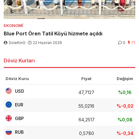
EKONOMI
Blue Port Ören Tatil Köyü hizmete açıldı
SoleKinG
22 Haziran 2026
0
71
Döviz Kurları
Döviz Kuru
Fiyat
Değişim
USD
47,7127
%0,16
EUR
55,0216
%-0,02
GBP
64,2517
%0,08
RUB
0,5780
%-0,34