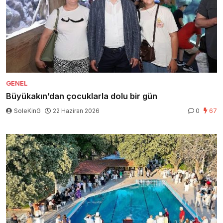
GENEL
Büyükakın’dan çocuklarla dolu bir gün
SoleKinG
22 Haziran 2026
0
67