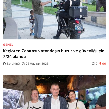
GENEL
Keçiören Zabıtası vatandaşın huzur ve güvenliği için
7/24 alanda
SoleKinG
22 Haziran 2026
0
99