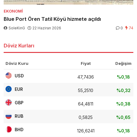
EKONOMI
Blue Port Ören Tatil Köyü hizmete açıldı
SoleKinG
22 Haziran 2026
0
74
Döviz Kurları
Döviz Kuru
Fiyat
Değişim
USD
47,7436
%0,18
EUR
55,2510
%0,32
GBP
64,4811
%0,38
RUB
0,5825
%0,65
BHD
126,6241
%0,18