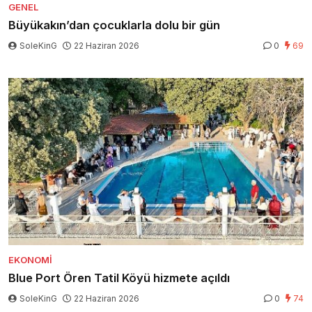
GENEL
Büyükakın’dan çocuklarla dolu bir gün
SoleKinG
22 Haziran 2026
0
69
EKONOMI
Blue Port Ören Tatil Köyü hizmete açıldı
SoleKinG
22 Haziran 2026
0
74