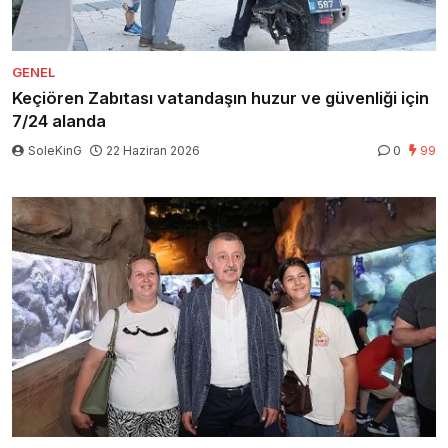
GENEL
Keçiören Zabıtası vatandaşın huzur ve güvenliği için
7/24 alanda
SoleKinG
22 Haziran 2026
0
99