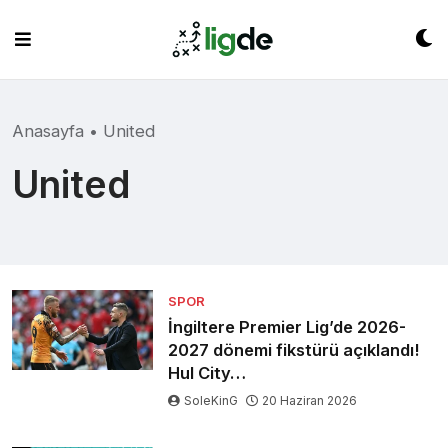
Skip
to
content
Anasayfa
•
United
United
SPOR
İngiltere Premier Lig’de 2026-
2027 dönemi fikstürü açıklandı!
Hul City…
SoleKinG
20 Haziran 2026