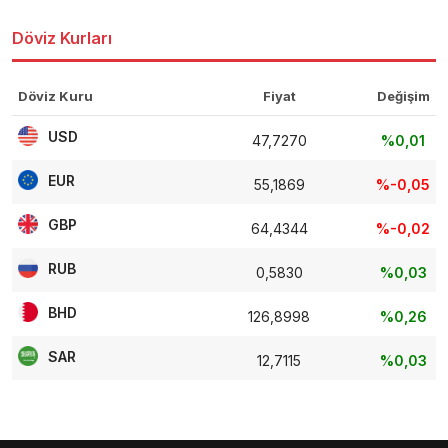
Döviz Kurları
Döviz Kuru
Fiyat
Değişim
USD
47,7270
%0,01
EUR
55,1869
%-0,05
GBP
64,4344
%-0,02
RUB
0,5830
%0,03
BHD
126,8998
%0,26
SAR
12,7115
%0,03