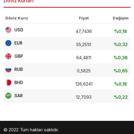
Döviz Kurları
Döviz Kuru
Fiyat
Değişim
USD
47,7436
%0,18
EUR
55,2510
%0,32
GBP
64,4811
%0,38
RUB
0,5825
%0,65
BHD
126,6241
%0,18
SAR
12,7093
%0,22
© 2022 Tüm hakları saklıdır.