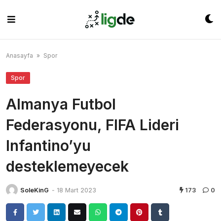
Skip
to
content
Anasayfa
»
Spor
Spor
Almanya Futbol
Federasyonu, FIFA Lideri
Infantino’yu
desteklemeyecek
SoleKinG
-
18 Mart 2023
173
0