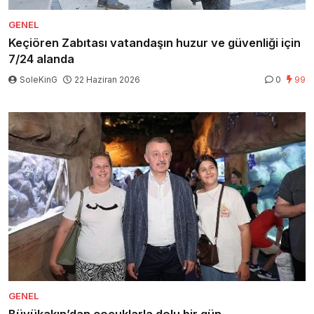
GENEL
Keçiören Zabıtası vatandaşın huzur ve güvenliği için
7/24 alanda
SoleKinG
22 Haziran 2026
0
99
GENEL
Büyükakın’dan çocuklarla dolu bir gün