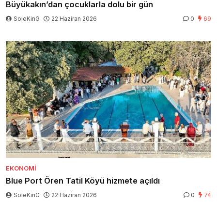
Büyükakın’dan çocuklarla dolu bir gün
SoleKinG
22 Haziran 2026
0
69
EKONOMI
Blue Port Ören Tatil Köyü hizmete açıldı
SoleKinG
22 Haziran 2026
0
74