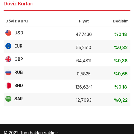
Döviz Kurları
Döviz Kuru
Fiyat
Değişim
USD
47,7436
%0,18
EUR
55,2510
%0,32
GBP
64,4811
%0,38
RUB
0,5825
%0,65
BHD
126,6241
%0,18
SAR
12,7093
%0,22
© 2022 Tüm hakları saklıdır.