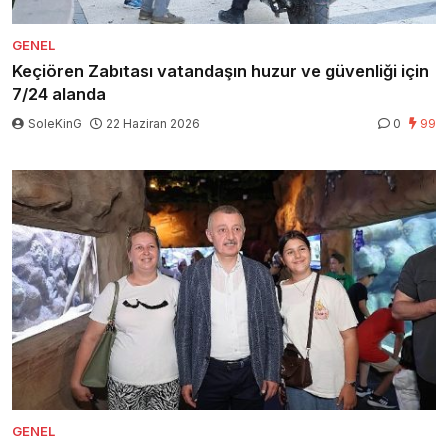
GENEL
Keçiören Zabıtası vatandaşın huzur ve güvenliği için
7/24 alanda
SoleKinG
22 Haziran 2026
0
99
GENEL