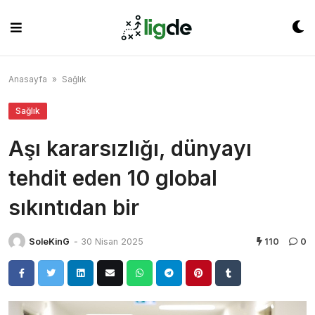
Skip
to
content
Anasayfa
»
Sağlık
Sağlık
Aşı kararsızlığı, dünyayı
tehdit eden 10 global
sıkıntıdan bir
SoleKinG
-
30 Nisan 2025
110
0