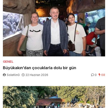
GENEL
Büyükakın’dan çocuklarla dolu bir gün
SoleKinG
22 Haziran 2026
0
68