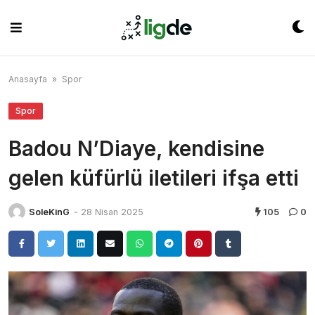
Skip
to
content
Anasayfa
»
Spor
Spor
Badou N’Diaye, kendisine
gelen küfürlü iletileri ifşa etti
SoleKinG
-
28 Nisan 2025
105
0