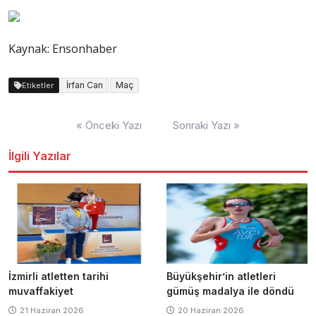
Kaynak: Ensonhaber
İrfan Can
Maç
Etiketler
Yazı
« Önceki Yazı
Sonraki Yazı »
dolaşımı
İlgili Yazılar
İzmirli atletten tarihi
Büyükşehir’in atletleri
muvaffakiyet
gümüş madalya ile döndü
21 Haziran 2026
20 Haziran 2026