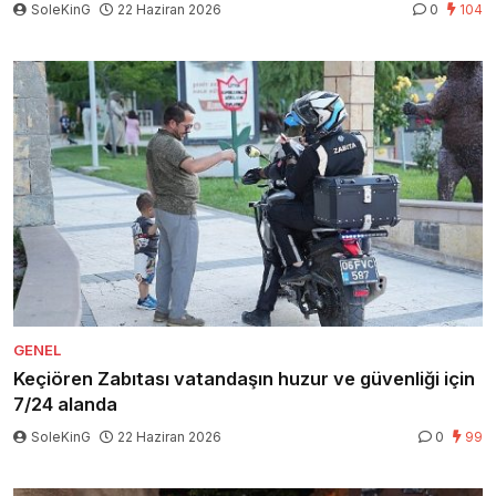
SoleKinG
22 Haziran 2026
0
104
GENEL
Keçiören Zabıtası vatandaşın huzur ve güvenliği için
7/24 alanda
SoleKinG
22 Haziran 2026
0
99