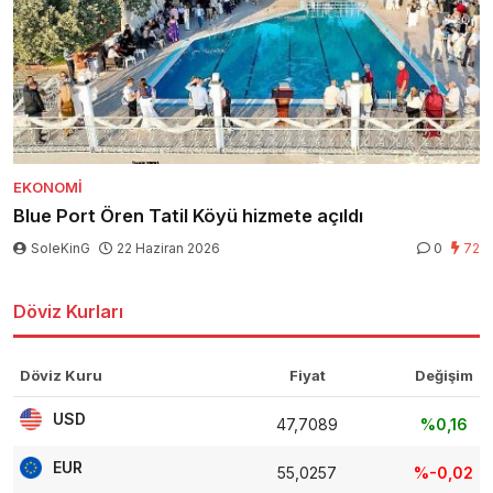
EKONOMI
Blue Port Ören Tatil Köyü hizmete açıldı
SoleKinG
22 Haziran 2026
0
72
Döviz Kurları
Döviz Kuru
Fiyat
Değişim
USD
47,7089
%0,16
EUR
55,0257
%-0,02