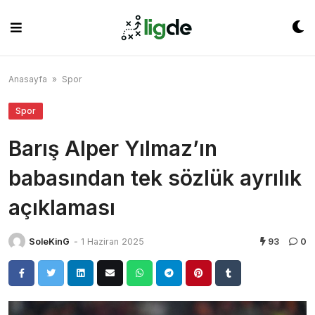
Skip
to
content
Anasayfa
»
Spor
Spor
Barış Alper Yılmaz’ın
babasından tek sözlük ayrılık
açıklaması
SoleKinG
-
1 Haziran 2025
93
0