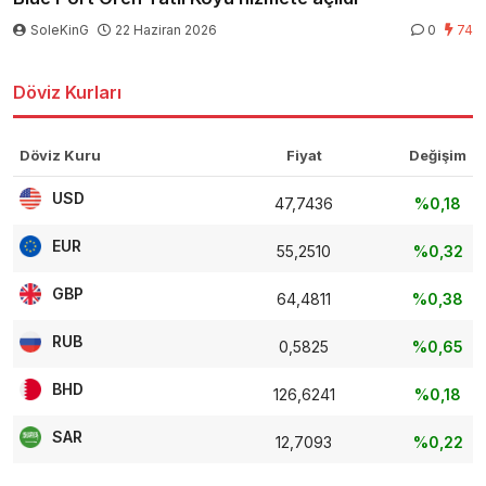
SoleKinG
22 Haziran 2026
0
74
Döviz Kurları
Döviz Kuru
Fiyat
Değişim
USD
47,7436
%0,18
EUR
55,2510
%0,32
GBP
64,4811
%0,38
RUB
0,5825
%0,65
BHD
126,6241
%0,18
SAR
12,7093
%0,22