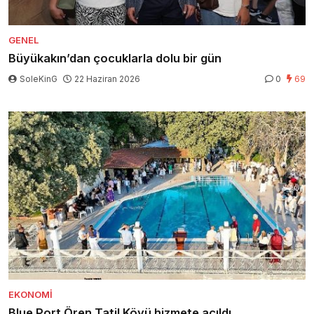
GENEL
Büyükakın’dan çocuklarla dolu bir gün
SoleKinG
22 Haziran 2026
0
69
EKONOMI
Blue Port Ören Tatil Köyü hizmete açıldı