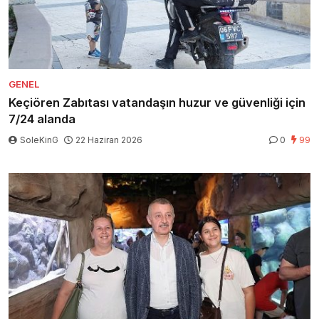
GENEL
Keçiören Zabıtası vatandaşın huzur ve güvenliği için
7/24 alanda
SoleKinG
22 Haziran 2026
0
99