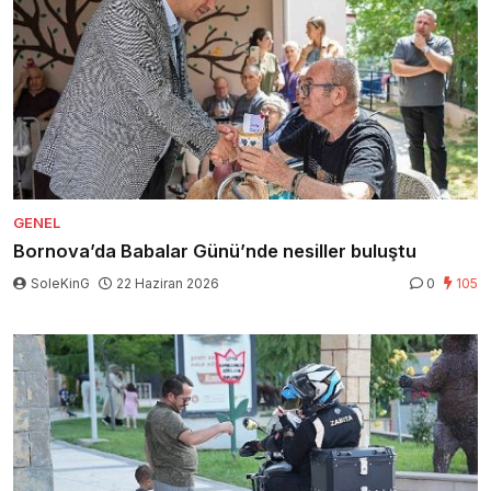
GENEL
Bornova’da Babalar Günü’nde nesiller buluştu
SoleKinG
22 Haziran 2026
0
105