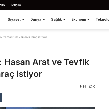
zda
İletişim
a
Siyaset
Dünya
Sağlık
Ekonomi
Teknolo
k Yamantürk karşılıklı ihraç istiyor
i: Hasan Arat ve Tevfik
raç istiyor
91
0