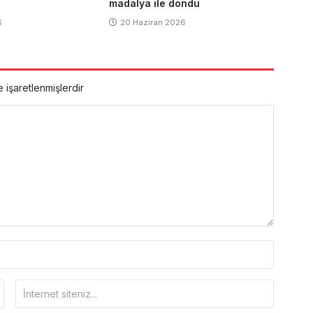
madalya ile döndü
6
20 Haziran 2026
e işaretlenmişlerdir