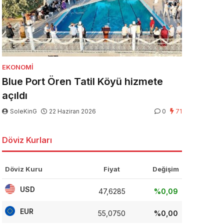
EKONOMI
Blue Port Ören Tatil Köyü hizmete
açıldı
SoleKinG
22 Haziran 2026
0
71
Döviz Kurları
Döviz Kuru
Fiyat
Değişim
USD
47,6285
%0,09
EUR
55,0750
%0,00