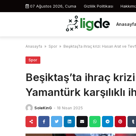
Skip
07 Ağustos 2026, Cuma
Gizlilik Politikası
Hakkımı
to
content
Anasayf
Anasayfa
»
Spor
»
Beşiktaş’ta ihraç krizi: Hasan Arat ve Tevfi
Spor
Beşiktaş’ta ihraç kriz
Yamantürk karşılıklı ih
SoleKinG
-
18 Nisan 2025