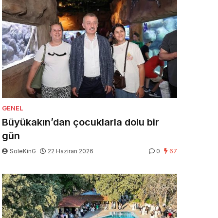
GENEL
Büyükakın’dan çocuklarla dolu bir
gün
SoleKinG
22 Haziran 2026
0
67