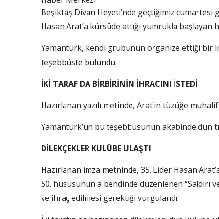
Haber Merkezi
Beşiktaş Divan Heyeti’nde geçtiğimiz cumartesi 
Hasan Arat’a kürsüde attığı yumrukla başlayan 
Yamantürk, kendi grubunun organize ettiği bir im
teşebbüste bulundu.
İKİ TARAF DA BİRBİRİNİN İHRACINI İSTEDİ
Hazırlanan yazılı metinde, Arat’ın tüzüğe muhalif h
Yamantürk’ün bu teşebbüsünün akabinde dün tıpk
DİLEKÇEKLER KULÜBE ULAŞTI
Hazırlanan imza metninde, 35. Lider Hasan Arat’
50. hususunun a bendinde düzenlenen “Saldırı v
ve ihraç edilmesi gerektiği vurgulandı.