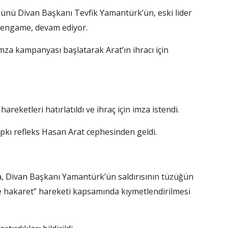
günü Divan Başkanı Tevfik Yamantürk’ün, eski lider
hengame, devam ediyor.
za kampanyası başlatarak Arat’ın ihracı için
areketleri hatırlatıldı ve ihraç için imza istendi.
ı refleks Hasan Arat cephesinden geldi.
a, Divan Başkanı Yamantürk’ün saldırısının tüzüğün
e hakaret” hareketi kapsamında kıymetlendirilmesi