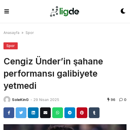
Skip
to
content
Anasayfa
»
Spor
Spor
Cengiz Ünder’in şahane
performansı galibiyete
yetmedi
SoleKinG
-
29 Nisan 2025
96
0