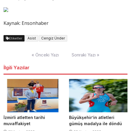
Kaynak: Ensonhaber
Asist
Cengiz Ünder
Etiketler
Yazı
« Önceki Yazı
Sonraki Yazı »
dolaşımı
İlgili Yazılar
İzmirli atletten tarihi
Büyükşehir’in atletleri
muvaffakiyet
gümüş madalya ile döndü