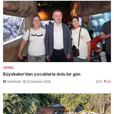
GENEL
Büyükakın’dan çocuklarla dolu bir gün
SoleKinG
22 Haziran 2026
0
68