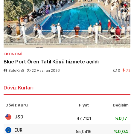
EKONOMI
Blue Port Ören Tatil Köyü hizmete açıldı
SoleKinG
22 Haziran 2026
0
72
Döviz Kurları
Döviz Kuru
Fiyat
Değişim
USD
47,7101
%0,17
EUR
55,0416
%0,04