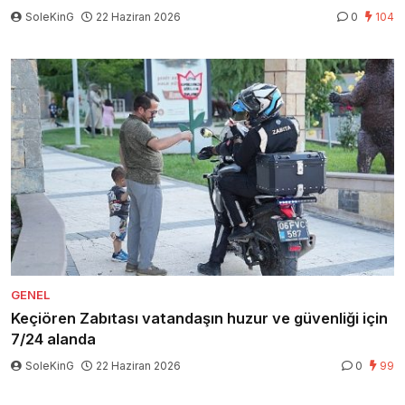
SoleKinG
22 Haziran 2026
0
104
GENEL
Keçiören Zabıtası vatandaşın huzur ve güvenliği için
7/24 alanda
SoleKinG
22 Haziran 2026
0
99