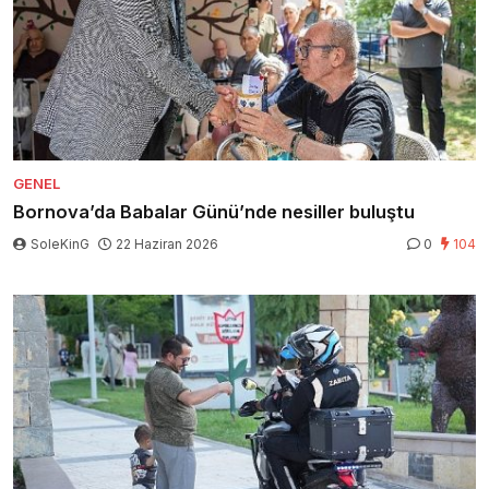
GENEL
Bornova’da Babalar Günü’nde nesiller buluştu
SoleKinG
22 Haziran 2026
0
104