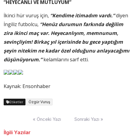
“HEYECANLI VE MUTLUYUM”
İkinci hür vuruş için,
“Kendime itimadım vardı.”
diyen
İngiliz futbolcu,
“Henüz durumun farkında değilim
zira ikinci maç var. Heyecanlıyım, memnunum,
sevinçliyim! Birkaç yıl içerisinde bu gece yaptığım
şeyin nitekim ne kadar özel olduğunu anlayacağımı
düşünüyorum.”
kelamlarını sarf etti.
Kaynak: Ensonhaber
Özgür Vuruş
Etiketler
Yazı
« Önceki Yazı
Sonraki Yazı »
dolaşımı
İlgili Yazılar