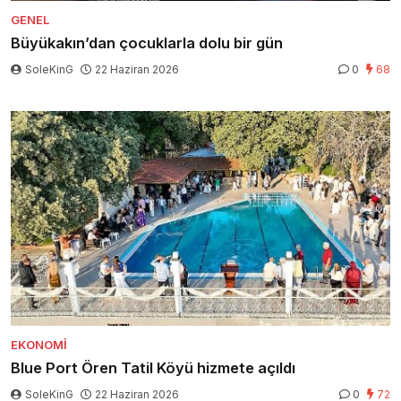
GENEL
Büyükakın’dan çocuklarla dolu bir gün
SoleKinG
22 Haziran 2026
0
68
EKONOMI
Blue Port Ören Tatil Köyü hizmete açıldı
SoleKinG
22 Haziran 2026
0
72