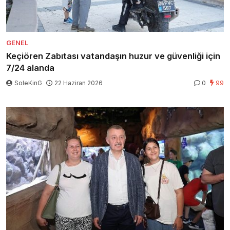
GENEL
Keçiören Zabıtası vatandaşın huzur ve güvenliği için
7/24 alanda
SoleKinG
22 Haziran 2026
0
99