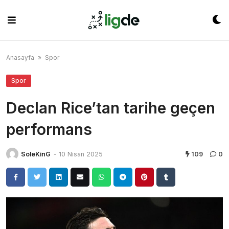
Skip
to
content
Anasayfa
»
Spor
Spor
Declan Rice’tan tarihe geçen
performans
SoleKinG
-
10 Nisan 2025
109
0