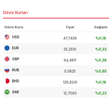
Döviz Kurları
Döviz Kuru
Fiyat
Değişim
USD
47,7436
%0,18
EUR
55,2510
%0,32
GBP
64,4811
%0,38
RUB
0,5825
%0,65
BHD
126,6241
%0,18
SAR
12,7093
%0,22