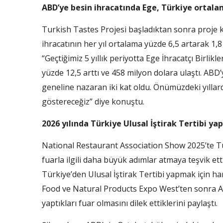
ABD’ye besin ihracatında Ege, Türkiye ortala
Turkish Tastes Projesi başladıktan sonra proje 
ihracatının her yıl ortalama yüzde 6,5 artarak 1,8 m
“Geçtiğimiz 5 yıllık periyotta Ege İhracatçı Birlik
yüzde 12,5 arttı ve 458 milyon dolara ulaştı. ABD’
geneline nazaran iki kat oldu. Önümüzdeki yıllard
göstereceğiz” diye konuştu.
2026 yılında Türkiye Ulusal İştirak Tertibi y
National Restaurant Association Show 2025’te Tür
fuarla ilgili daha büyük adımlar atmaya teşvik ett
Türkiye’den Ulusal İştirak Tertibi yapmak için h
Food ve Natural Products Expo West’ten sonra AB
yaptıkları fuar olmasını dilek ettiklerini paylaştı.