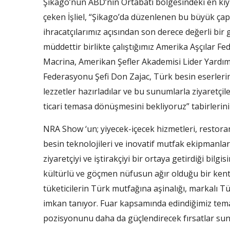
Şikago’nun ABD’nin Ortabatı bölgesindeki en kıyme
çeken İşliel, “Şikago’da düzenlenen bu büyük çapl
ihracatçılarımız açısından son derece değerli bi
müddettir birlikte çalıştığımız Amerika Aşçıla
Macrina, Amerikan Şefler Akademisi Lider Yardımc
Federasyonu Şefi Don Zajac, Türk besin eserler
lezzetler hazırladılar ve bu sunumlarla ziyaretçil
ticari temasa dönüşmesini bekliyoruz” tabirlerini 
NRA Show ‘un; yiyecek-içecek hizmetleri, restoranla
besin teknolojileri ve inovatif mutfak ekipmanla
ziyaretçiyi ve iştirakçiyi bir ortaya getirdiği bilg
kültürlü ve göçmen nüfusun ağır olduğu bir kent
tüketicilerin Türk mutfağına aşinalığı, markalı T
imkan tanıyor. Fuar kapsamında edindiğimiz tema
pozisyonunu daha da güçlendirecek fırsatlar sun