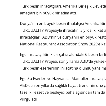
Türk besin ihracatçıları, Amerika Birleşik Devletle
amaçları için büyük bir adım attı.
Dünya’nın en büyük besin ithalatçısı Amerika Birl
TURQUALITY Projesiyle ihracatını 5 yılda iki kat 
ihracatçıları, ABD’nin ve dünyanın en büyük resto
National Restaurant Association Show 2025’e katı
Ege İhracatçı Birlikleri çatısı altındaki 6 besin bi
TURQUALITY Projesi, son yıllarda ABD’de yüksele
Türk besin eserlerinin ihracatına olumlu yansıma
Ege Su Eserleri ve Hayvansal Mamuller İhracatçıları
ABD’de son yıllarda sağlıklı hayat trendinin öne ç
tazelik, lezzet ve besleyici paha açısından tam d
vurguladı.