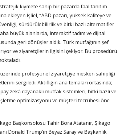
tratejik kıymete sahip bir pazarda faal tanıtım
a ekleyen İşliel, “ABD pazarı, yüksek kaliteye ve
nliği, sürdürülebilirlik ve bitki bazlı alternatifler
ha büyük alanlarda, interaktif tadım ve dijital
unda geri dönüşler aldık. Türk mutfağının şef
tırıyor ve ziyaretçilerin ilgisini çekiyor. Bu prosedürü
noktaladı.
 üzerinde profesyonel ziyaretçiye mesken sahipliği
tlerini sergiledi. Aktifliğin ana temaları ortasında;
yapay zekâ dayanaklı mutfak sistemleri, bitki bazlı ve
, işletme optimizasyonu ve müşteri tecrübesi öne
n Şikago Başkonsolosu Tahir Bora Atatanır, Şikago
anı Donald Trump’ın Beyaz Saray ve Başkanlık