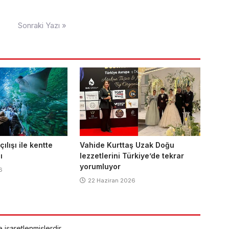
Sonraki Yazı »
ılışı ile kentte
Vahide Kurttaş Uzak Doğu
ı
lezzetlerini Türkiye’de tekrar
yorumluyor
6
22 Haziran 2026
e işaretlenmişlerdir