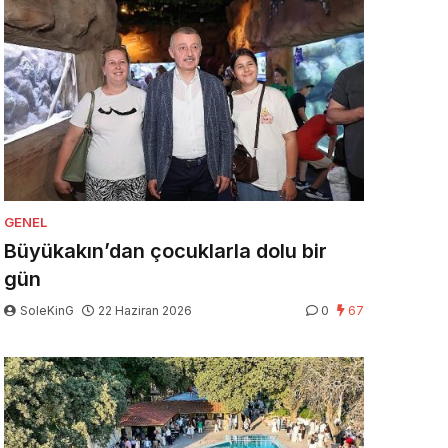
GENEL
Büyükakın’dan çocuklarla dolu bir
gün
SoleKinG
22 Haziran 2026
0
67