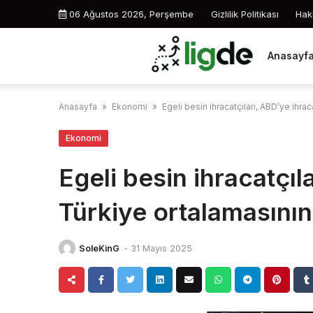
Skip
06 Ağustos 2026, Perşembe
Gizlilik Politikası
Hak
to
content
Anasayf
Anasayfa
»
Ekonomi
»
Egeli besin ihracatçıları, ABD’ye ihrac
Ekonomi
Egeli besin ihracatçıl
Türkiye ortalamasının 
SoleKinG
-
31 Mayıs 2025