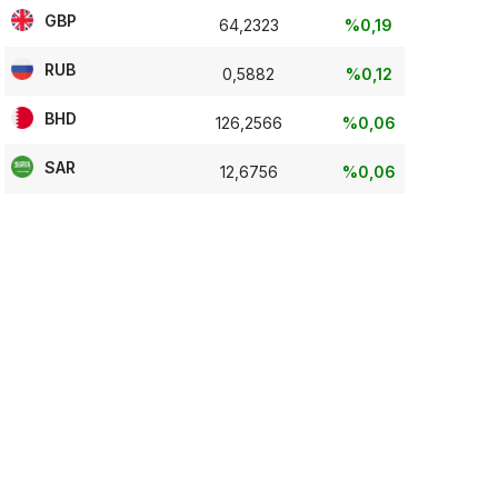
GBP
64,2323
%0,19
RUB
0,5882
%0,12
BHD
126,2566
%0,06
SAR
12,6756
%0,06