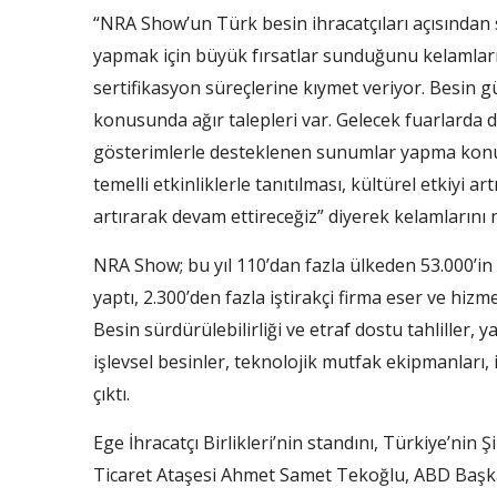
“NRA Show’un Türk besin ihracatçıları açısından s
yapmak için büyük fırsatlar sunduğunu kelamların
sertifikasyon süreçlerine kıymet veriyor. Besin güve
konusunda ağır talepleri var. Gelecek fuarlarda da
gösterimlerle desteklenen sunumlar yapma konus
temelli etkinliklerle tanıtılması, kültürel etkiyi ar
artırarak devam ettireceğiz” diyerek kelamlarını 
NRA Show; bu yıl 110’dan fazla ülkeden 53.000’in
yaptı, 2.300’den fazla iştirakçi firma eser ve hizme
Besin sürdürülebilirliği ve etraf dostu tahliller, 
işlevsel besinler, teknolojik mutfak ekipmanları
çıktı.
Ege İhracatçı Birlikleri’nin standını, Türkiye’ni
Ticaret Ataşesi Ahmet Samet Tekoğlu, ABD Başk