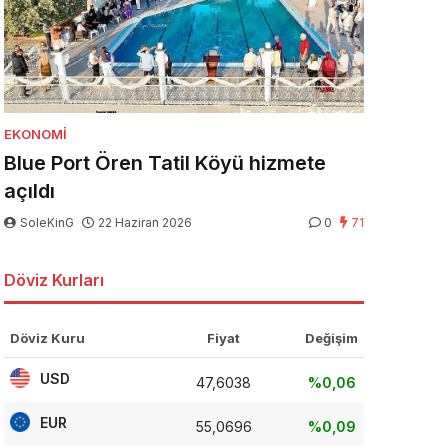
EKONOMI
Blue Port Ören Tatil Köyü hizmete
açıldı
SoleKinG
22 Haziran 2026
0
71
Döviz Kurları
Döviz Kuru
Fiyat
Değişim
USD
47,6038
%0,06
EUR
55,0696
%0,09