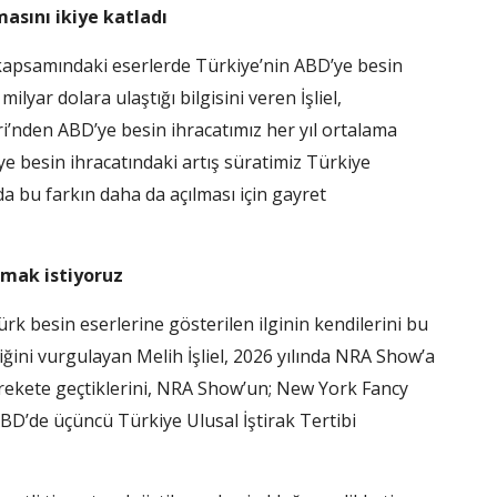
masını ikiye katladı
kapsamındaki eserlerde Türkiye’nin ABD’ye besin
ilyar dolara ulaştığı bilgisini veren İşliel,
leri’nden ABD’ye besin ihracatımız her yıl ortalama
ye besin ihracatındaki artış süratimiz Türkiye
a bu farkın daha da açılması için gayret
apmak istiyoruz
k besin eserlerine gösterilen ilginin kendilerini bu
iğini vurgulayan Melih İşliel, 2026 yılında NRA Show’a
arekete geçtiklerini, NRA Show’un; New York Fancy
D’de üçüncü Türkiye Ulusal İştirak Tertibi