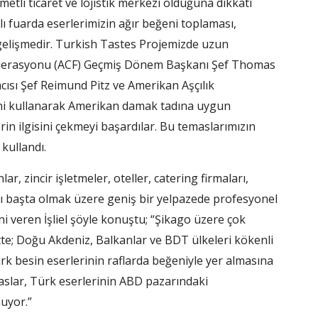
tli ticaret ve lojistik merkezi olduğuna dikkati
ı fuarda eserlerimizin ağır beğeni toplaması,
r gelişmedir. Turkish Tastes Projemizde uzun
r Federasyonu (ACF) Geçmiş Dönem Başkanı Şef Thomas
ısı Şef Reimund Pitz ve Amerikan Aşçılık
ini kullanarak Amerikan damak tadına uygun
erin ilgisini çekmeyi başardılar. Bu temaslarımızın
kullandı.
r, zincir işletmeler, oteller, catering firmaları,
rı başta olmak üzere geniş bir yelpazede profesyonel
isini veren İşliel şöyle konuştu; “Şikago üzere çok
te; Doğu Akdeniz, Balkanlar ve BDT ülkeleri kökenli
ürk besin eserlerinin raflarda beğeniyle yer almasına
slar, Türk eserlerinin ABD pazarındaki
uyor.”