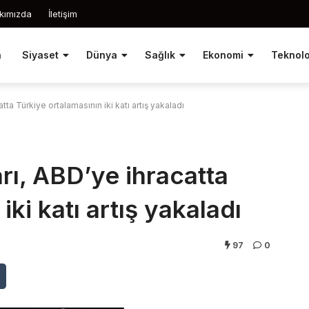
kımızda
İletişim
a
Siyaset
Dünya
Sağlık
Ekonomi
Teknolo
atta Türkiye ortalamasının iki katı artış yakaladı
arı, ABD’ye ihracatta
iki katı artış yakaladı
97
0