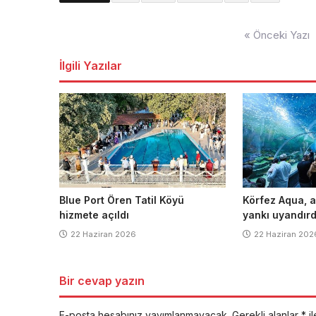
Yazı
« Önceki Yazı
dolaşımı
İlgili Yazılar
Blue Port Ören Tatil Köyü
Körfez Aqua, aç
hizmete açıldı
yankı uyandırd
22 Haziran 2026
22 Haziran 202
Bir cevap yazın
E-posta hesabınız yayımlanmayacak.
Gerekli alanlar
*
il