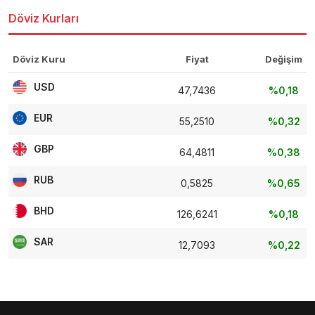
Döviz Kurları
Döviz Kuru
Fiyat
Değişim
USD
47,7436
%0,18
EUR
55,2510
%0,32
GBP
64,4811
%0,38
RUB
0,5825
%0,65
BHD
126,6241
%0,18
SAR
12,7093
%0,22