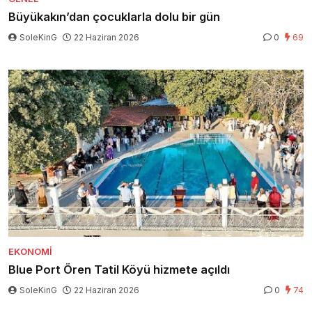
Büyükakın’dan çocuklarla dolu bir gün
SoleKinG
22 Haziran 2026
0
69
EKONOMI
Blue Port Ören Tatil Köyü hizmete açıldı
SoleKinG
22 Haziran 2026
0
74