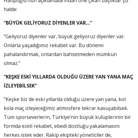
Hatipoğlu’nun açıklamalarından öne çıkan başlıklar şu
halde:
“BÜYÜK GELİYORUZ DİYENLER VAR…”
“Geliyoruz diyenler var, büyük geliyoruz diyenler var.
Onlarla yaşadığımız rekabet var. Bu dönemi
pahalandırmak, onlardan bahsetmeden mümkün
olmaz.”
“KEŞKE ESKİ YILLARDA OLDUĞU ÜZERE YAN YANA MAÇ
İZLEYEBİLSEK”
“Keşke biz de eski yıllarda olduğu üzere yan yana, kol
kola maç izleyeceğimiz atmosfere tekrar kavuşabilsek.
Tüm sporseverlerin, Türkiye’nin büyük kulüplerinin bir
formda ezeli rekabet, ebedi dostluğu yakalamasını
herkes istek eder. Rakip ekipteki yöneticiler de,