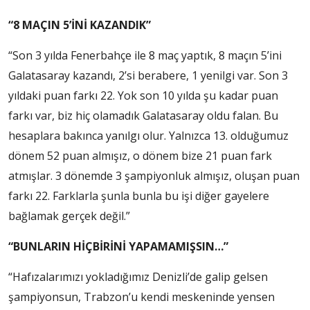
“8 MAÇIN 5’İNİ KAZANDIK”
“Son 3 yılda Fenerbahçe ile 8 maç yaptık, 8 maçın 5’ini
Galatasaray kazandı, 2’si berabere, 1 yenilgi var. Son 3
yıldaki puan farkı 22. Yok son 10 yılda şu kadar puan
farkı var, biz hiç olamadık Galatasaray oldu falan. Bu
hesaplara bakınca yanılgı olur. Yalnızca 13. olduğumuz
dönem 52 puan almışız, o dönem bize 21 puan fark
atmışlar. 3 dönemde 3 şampiyonluk almışız, oluşan puan
farkı 22. Farklarla şunla bunla bu işi diğer gayelere
bağlamak gerçek değil.”
“BUNLARIN HİÇBİRİNİ YAPAMAMIŞSIN…”
“Hafızalarımızı yokladığımız Denizli’de galip gelsen
şampiyonsun, Trabzon’u kendi meskeninde yensen