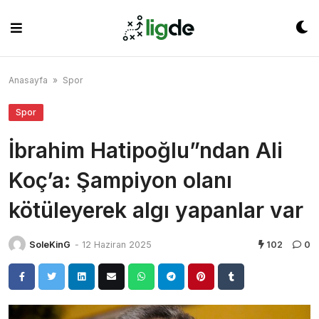
Skip
to
content
Anasayfa
»
Spor
Spor
İbrahim Hatipoğlu”ndan Ali
Koç’a: Şampiyon olanı
kötüleyerek algı yapanlar var
SoleKinG
-
12 Haziran 2025
102
0