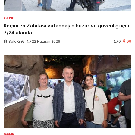
GENEL
Keçiören Zabıtası vatandaşın huzur ve güvenliği için
7/24 alanda
SoleKinG
22 Haziran 2026
0
99
GENEL