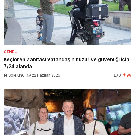
GENEL
Keçiören Zabıtası vatandaşın huzur ve güvenliği için
7/24 alanda
SoleKinG
22 Haziran 2026
0
98