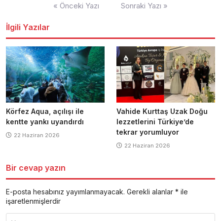
Yazı
« Önceki Yazı
Sonraki Yazı »
dolaşımı
İlgili Yazılar
Körfez Aqua, açılışı ile
Vahide Kurttaş Uzak Doğu
kentte yankı uyandırdı
lezzetlerini Türkiye’de
tekrar yorumluyor
22 Haziran 2026
22 Haziran 2026
Bir cevap yazın
E-posta hesabınız yayımlanmayacak.
Gerekli alanlar
*
ile
işaretlenmişlerdir