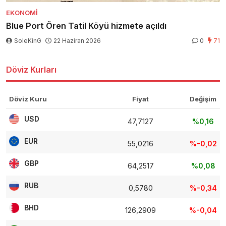
EKONOMI
Blue Port Ören Tatil Köyü hizmete açıldı
SoleKinG
22 Haziran 2026
0
71
Döviz Kurları
Döviz Kuru
Fiyat
Değişim
USD
47,7127
%0,16
EUR
55,0216
%-0,02
GBP
64,2517
%0,08
RUB
0,5780
%-0,34
BHD
126,2909
%-0,04