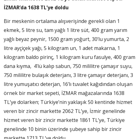
İZMAR’da 1638 TL’ye doldu
Bir meskenin ortalama alışverişinde gerekli olan 1
ekmek, 5 litre su, tam yağlı 1 litre süt, 400 gram yarım
yağlı beyaz peynir, 1500 gram yoğurt, 30’lu yumurta, 2
litre ayçiçek yağı, 5 kilogram un, 1 adet makarna, 1
kilogram baldo pirinç, 1 kilogram kuru fasulye, 400 gram
dana kıyma, 4’lü kalıp sabun, 750 mililitre çamaşır suyu,
750 mililitre bulaşık deterjanı, 3 litre çamaşır deterjanı, 3
litre yumuşatıcı deterjan, 16’lı tuvalet kağıdından oluşan
örnek bir market sepeti, İZMAR mağazalarında 1638
TL’ye dolarken; Türkiye’nin yaklaşık 50 kentinde hizmet
veren bir zincir markette 2062 TL’ye, İzmir genelinde
hizmet veren bir zincir markette 1861 TL’ye, Türkiye
genelinde 10 binin üzerinde şubeye sahip bir zincir
markette 1713 TL’ye doldu.