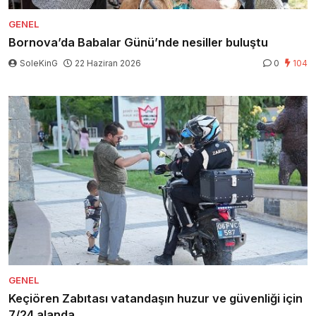
GENEL
Bornova’da Babalar Günü’nde nesiller buluştu
SoleKinG
22 Haziran 2026
0
104
GENEL
Keçiören Zabıtası vatandaşın huzur ve güvenliği için
7/24 alanda