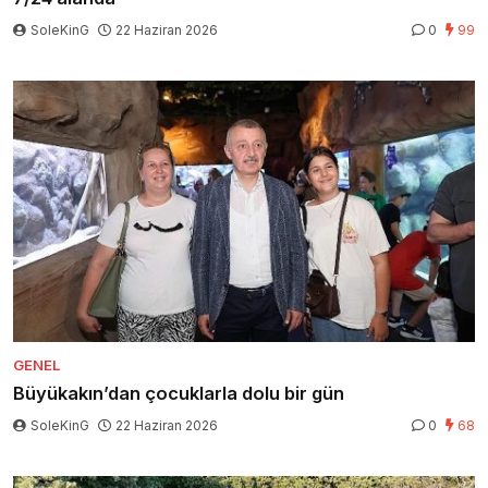
SoleKinG
22 Haziran 2026
0
99
GENEL
Büyükakın’dan çocuklarla dolu bir gün
SoleKinG
22 Haziran 2026
0
68