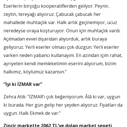
Eserlerin birçoğu kooperatiflerden geliyor. Peynir,
zeytin, tereyağı alıyoruz. Çabucak çabucak her
mahallede muhtaçlık var. Halk artık geçinemiyor, ucuz
neredeyse oraya koşturuyor. Onun için muhtaçlık vardı.
Açılmadan evvel dışarıdan alıyorduk, artık buraya
geliyoruz. Yerli eserler olması çok düzgün. Yerli eserler
varken neden yabancı kullanayım. En azından içim rahat,
ayrıyeten kendi memleketimin eserini alıyorum, bizim
halkımız, köylümüz kazansın.”
“İyi ki İZMAR var”
Zehra Atik: “İZMAR’ı çok beğeniyorum. Âlâ ki var, uygun
ki burada. Her gün gelip her şeyden alıyoruz. Fiyatları da
uygun. Halk Ekmek de var.”
Zincir markette 2062 TL’ye dolan market sepeti