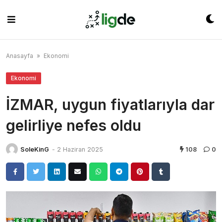
Skip
to
content
Anasayfa
»
Ekonomi
Ekonomi
İZMAR, uygun fiyatlarıyla dar
gelirliye nefes oldu
SoleKinG
-
2 Haziran 2025
108
0