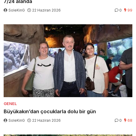
7/24 alanda
SoleKinG
22 Haziran 2026
0
99
GENEL
Büyükakın’dan çocuklarla dolu bir gün
SoleKinG
22 Haziran 2026
0
68