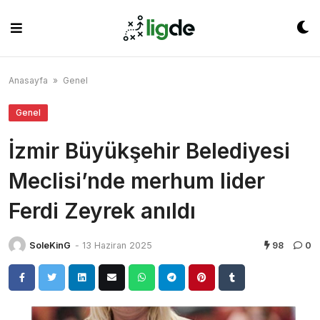
Skip
to
content
Anasayfa
»
Genel
Genel
İzmir Büyükşehir Belediyesi
Meclisi’nde merhum lider
Ferdi Zeyrek anıldı
SoleKinG
-
13 Haziran 2025
98
0