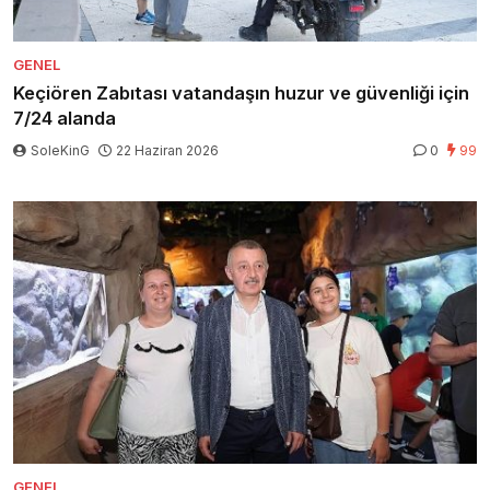
GENEL
Keçiören Zabıtası vatandaşın huzur ve güvenliği için
7/24 alanda
SoleKinG
22 Haziran 2026
0
99
GENEL