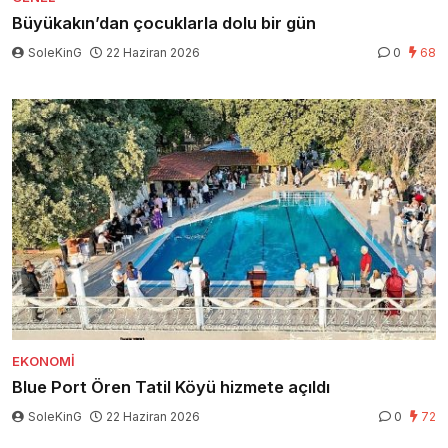
Büyükakın’dan çocuklarla dolu bir gün
SoleKinG
22 Haziran 2026
0
68
EKONOMI
Blue Port Ören Tatil Köyü hizmete açıldı
SoleKinG
22 Haziran 2026
0
72