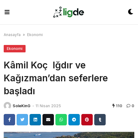
Skip
to
content
Anasayfa
»
Ekonomi
Ekonomi
Kâmil Koç Iğdır ve
Kağızman’dan seferlere
başladı
SoleKinG
-
11 Nisan 2025
110
0