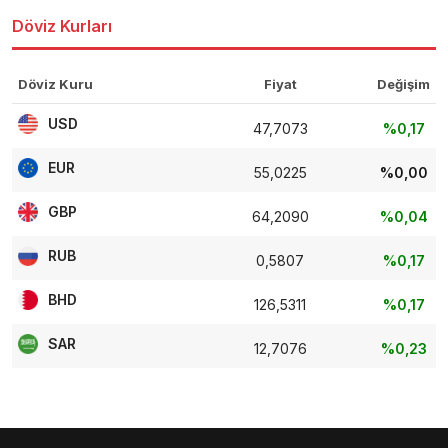
Döviz Kurları
Döviz Kuru
Fiyat
Değişim
USD
47,7073
%0,17
EUR
55,0225
%0,00
GBP
64,2090
%0,04
RUB
0,5807
%0,17
BHD
126,5311
%0,17
SAR
12,7076
%0,23