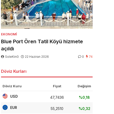
EKONOMI
Blue Port Ören Tatil Köyü hizmete
açıldı
SoleKinG
22 Haziran 2026
0
74
Döviz Kurları
Döviz Kuru
Fiyat
Değişim
USD
47,7436
%0,18
EUR
55,2510
%0,32