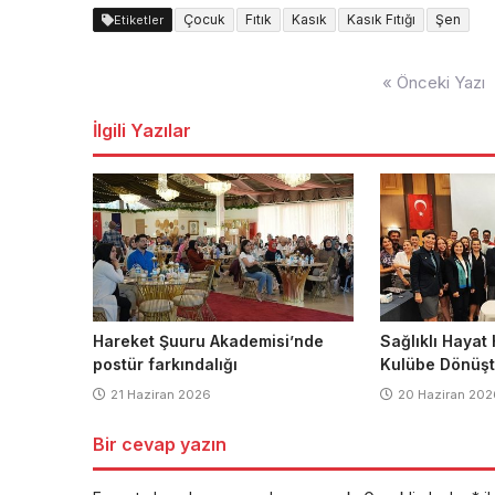
Çocuk
Fıtık
Kasık
Kasık Fıtığı
Şen
Etiketler
Yazı
« Önceki Yazı
dolaşımı
İlgili Yazılar
Hareket Şuuru Akademisi’nde
Sağlıklı Hayat
postür farkındalığı
Kulübe Dönüş
21 Haziran 2026
20 Haziran 202
Bir cevap yazın