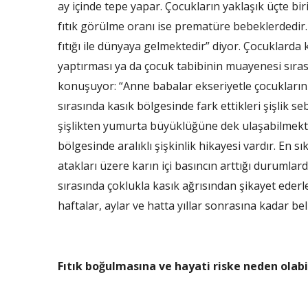
ay içinde tepe yapar. Çocukların yaklaşık üçte bir
fıtık görülme oranı ise prematüre bebeklerdedir.
fıtığı ile dünyaya gelmektedir” diyor. Çocuklarda
yaptırması ya da çocuk tabibinin muayenesi sırası
konuşuyor: “Anne babalar ekseriyetle çocuklarını
sırasında kasık bölgesinde fark ettikleri şişlik s
şişlikten yumurta büyüklüğüne dek ulaşabilmekted
bölgesinde aralıklı şişkinlik hikayesi vardır. En
atakları üzere karın içi basıncın arttığı durumla
sırasında çoklukla kasık ağrısından şikayet ederl
haftalar, aylar ve hatta yıllar sonrasına kadar bel
Fıtık boğulmasına ve hayati riske neden olabil