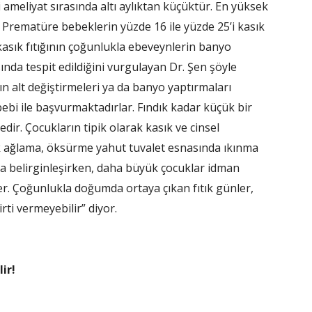
i ameliyat sırasında altı aylıktan küçüktür. En yüksek
 Prematüre bebeklerin yüzde 16 ile yüzde 25’i kasık
 kasık fıtığının çoğunlukla ebeveynlerin banyo
nda tespit edildiğini vurgulayan Dr. Şen şöyle
n alt değiştirmeleri ya da banyo yaptırmaları
ebebi ile başvurmaktadırlar. Fındık kadar küçük bir
ir. Çocukların tipik olarak kasık ve cinsel
 sık ağlama, öksürme yahut tuvalet esnasında ıkınma
rda belirginleşirken, daha büyük çocuklar idman
er. Çoğunlukla doğumda ortaya çıkan fıtık günler,
irti vermeyebilir” diyor.
ir!