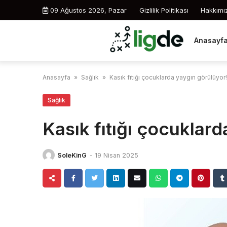
Skip
09 Ağustos 2026, Pazar
Gizlilik Politikası
Hakkımı
to
content
Anasayf
Anasayfa
»
Sağlık
»
Kasık fıtığı çocuklarda yaygın görülüyor!
Sağlık
Kasık fıtığı çocuklar
SoleKinG
-
19 Nisan 2025