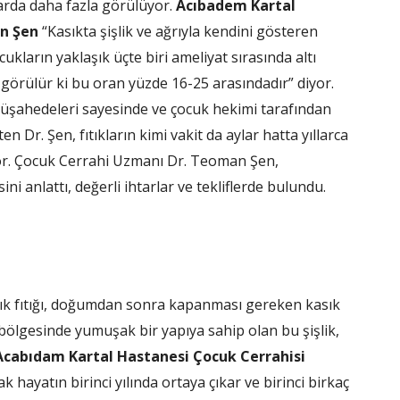
rda daha fazla görülüyor.
Acıbadem Kartal
n Şen
“Kasıkta şişlik ve ağrıyla kendini gösteren
ocukların yaklaşık üçte biri ameliyat sırasında altı
görülür ki bu oran yüzde 16-25 arasındadır” diyor.
 müşahedeleri sayesinde ve çocuk hekimi tarafından
n Dr. Şen, fıtıkların kimi vakit da aylar hatta yıllarca
üyor. Çocuk Cerrahi Uzmanı Dr. Teoman Şen,
ini anlattı, değerli ihtarlar ve tekliflerde bulundu.
ık fıtığı, doğumdan sonra kapanması gereken kasık
 bölgesinde yumuşak bir yapıya sahip olan bu şişlik,
Acabıdam Kartal Hastanesi Çocuk Cerrahisi
ak hayatın birinci yılında ortaya çıkar ve birinci birkaç