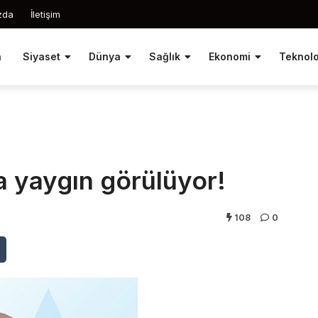
zda
İletişim
a
Siyaset
Dünya
Sağlık
Ekonomi
Teknolo
da yaygın görülüyor!
108
0