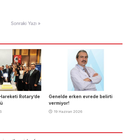
Sonraki Yazı »
 Hareketi Rotary’de
Genelde erken evrede belirti
tü
vermiyor!
6
19 Haziran 2026