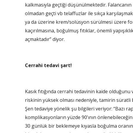
kalkmasıyla geçtiği düşünülmektedir. Falancanın 
olmadan geçti vb telaffuzlar ile sıkça karşılaşmakt
ya da üzerine krem/solüsyon sürülmesi üzere form
kaçırılmasına, boğulmuş fıtıklar, önemli yapışıkl
açmaktadır” diyor.
Cerrahi tedavi şart!
Kasık fıtığında cerrahi tedavinin kaide olduğun
riskinin yüksek olması nedeniyle, tamirin süratli
Şen tedaviye yönelik şu bilgileri veriyor: “Bazı ra
komplikasyonların yüzde 90’ının önlenebileceğini
30 günlük bir beklemeye kıyasla boğulma oranını y