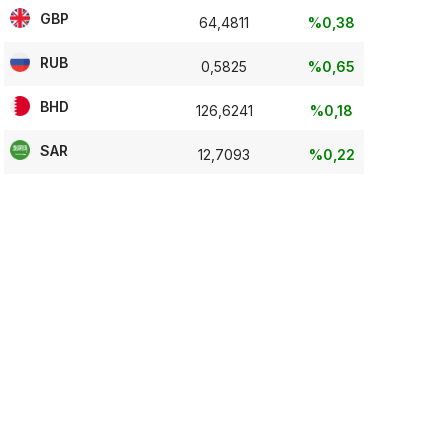
GBP
64,4811
%0,38
RUB
0,5825
%0,65
BHD
126,6241
%0,18
SAR
12,7093
%0,22