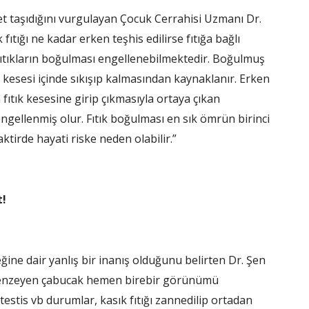
t taşıdığını vurgulayan Çocuk Cerrahisi Uzmanı Dr.
tığı ne kadar erken teşhis edilirse fıtığa bağlı
ıtıkların boğulması engellenebilmektedir. Boğulmuş
ık kesesi içinde sıkışıp kalmasından kaynaklanır. Erken
fıtık kesesine girip çıkmasıyla ortaya çıkan
ngellenmiş olur. Fıtık boğulması en sık ömrün birinci
taktirde hayati riske neden olabilir.”
t!
ine dair yanlış bir inanış olduğunu belirten Dr. Şen
a benzeyen çabucak hemen birebir görünümü
testis vb durumlar, kasık fıtığı zannedilip ortadan