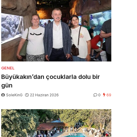
GENEL
Büyükakın’dan çocuklarla dolu bir
gün
SoleKinG
22 Haziran 2026
0
69