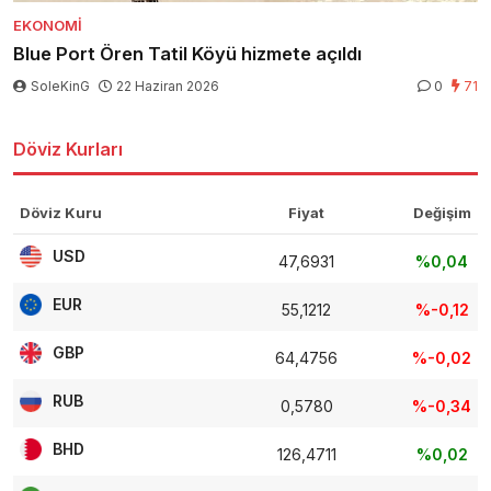
EKONOMI
Blue Port Ören Tatil Köyü hizmete açıldı
SoleKinG
22 Haziran 2026
0
71
Döviz Kurları
Döviz Kuru
Fiyat
Değişim
USD
47,6931
%0,04
EUR
55,1212
%-0,12
GBP
64,4756
%-0,02
RUB
0,5780
%-0,34
BHD
126,4711
%0,02