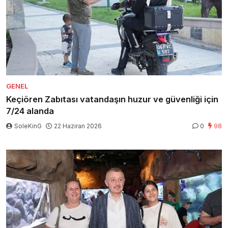
GENEL
Keçiören Zabıtası vatandaşın huzur ve güvenliği için
7/24 alanda
SoleKinG
22 Haziran 2026
0
98