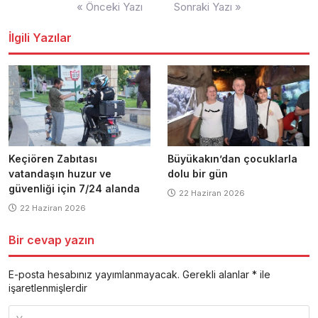
Yazı
« Önceki Yazı
Sonraki Yazı »
dolaşımı
İlgili Yazılar
Keçiören Zabıtası
Büyükakın’dan çocuklarla
vatandaşın huzur ve
dolu bir gün
güvenliği için 7/24 alanda
22 Haziran 2026
22 Haziran 2026
Bir cevap yazın
E-posta hesabınız yayımlanmayacak.
Gerekli alanlar
*
ile
işaretlenmişlerdir