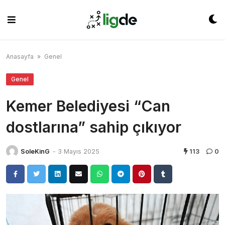
Skip
to
content
Anasayfa
»
Genel
Genel
Kemer Belediyesi “Can
dostlarına” sahip çıkıyor
SoleKinG
-
3 Mayıs 2025
113
0