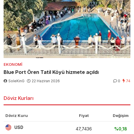
EKONOMI
Blue Port Ören Tatil Köyü hizmete açıldı
SoleKinG
22 Haziran 2026
0
74
Döviz Kurları
Döviz Kuru
Fiyat
Değişim
USD
47,7436
%0,18