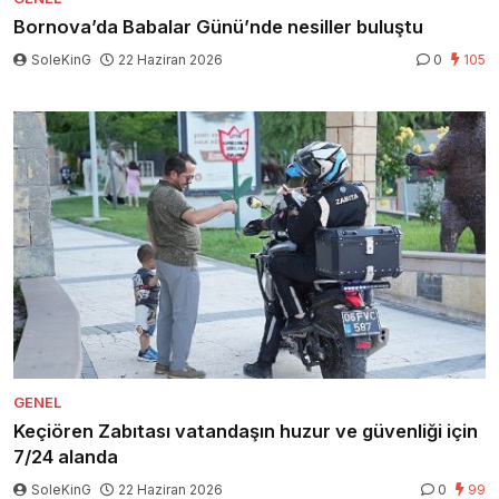
Bornova’da Babalar Günü’nde nesiller buluştu
SoleKinG
22 Haziran 2026
0
105
GENEL
Keçiören Zabıtası vatandaşın huzur ve güvenliği için
7/24 alanda
SoleKinG
22 Haziran 2026
0
99