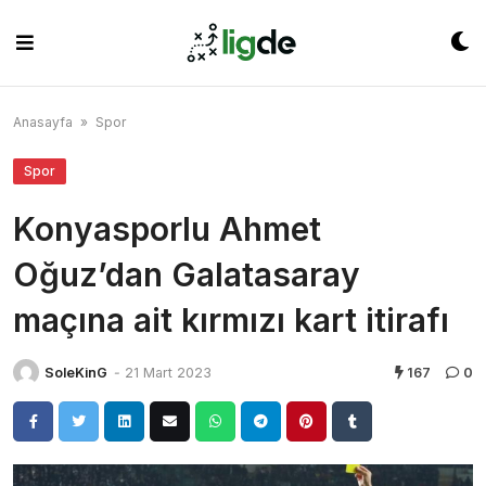
Skip
to
content
Anasayfa
»
Spor
Spor
Konyasporlu Ahmet
Oğuz’dan Galatasaray
maçına ait kırmızı kart itirafı
SoleKinG
-
21 Mart 2023
167
0