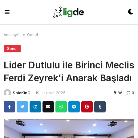
Skip
to
content
Anasayfa
»
Genel
Genel
Lider Dutlulu ile Birinci Meclis
Ferdi Zeyrek’i Anarak Başladı
SoleKinG
-
19 Haziran 2025
86
0