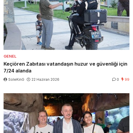
GENEL
Keçiören Zabıtası vatandaşın huzur ve güvenliği için
7/24 alanda
SoleKinG
22 Haziran 2026
0
99