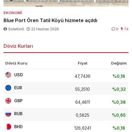
EKONOMI
Blue Port Ören Tatil Köyü hizmete açıldı
SoleKinG
22 Haziran 2026
0
74
Döviz Kurları
Döviz Kuru
Fiyat
Değişim
USD
47,7436
%0,18
EUR
55,2510
%0,32
GBP
64,4811
%0,38
RUB
0,5825
%0,65
BHD
126,6241
%0,18