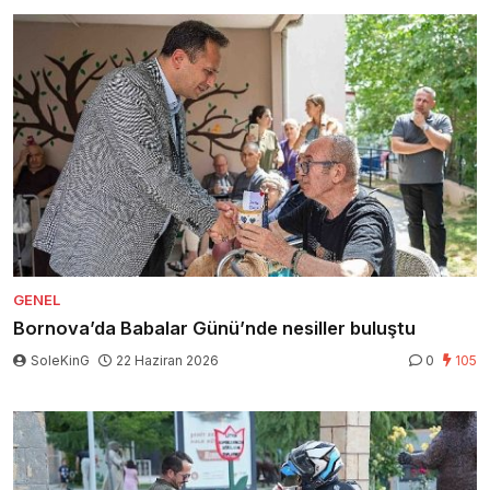
GENEL
Bornova’da Babalar Günü’nde nesiller buluştu
SoleKinG
22 Haziran 2026
0
105