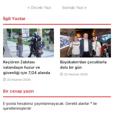
Yazı
« Önceki Yazı
Sonraki Yazı »
dolaşımı
İlgili Yazılar
Keçiören Zabıtası
Büyükakın’dan çocuklarla
vatandaşın huzur ve
dolu bir gün
güvenliği için 7/24 alanda
22 Haziran 2026
22 Haziran 2026
Bir cevap yazın
E-posta hesabınız yayımlanmayacak.
Gerekli alanlar
*
ile
işaretlenmişlerdir