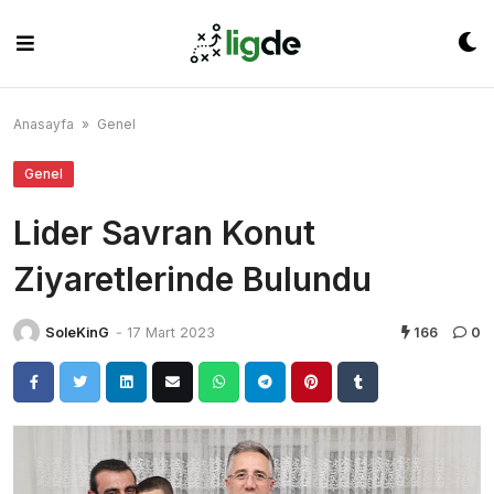
Skip
to
content
Anasayfa
»
Genel
Genel
Lider Savran Konut
Ziyaretlerinde Bulundu
SoleKinG
-
17 Mart 2023
166
0