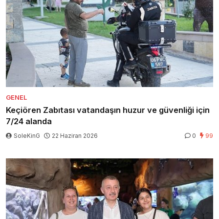
GENEL
Keçiören Zabıtası vatandaşın huzur ve güvenliği için
7/24 alanda
SoleKinG
22 Haziran 2026
0
99