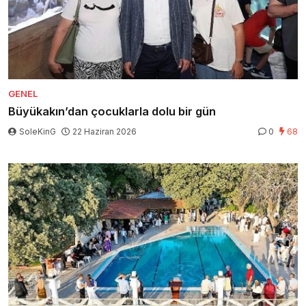
GENEL
Büyükakın’dan çocuklarla dolu bir gün
SoleKinG
22 Haziran 2026
0
68