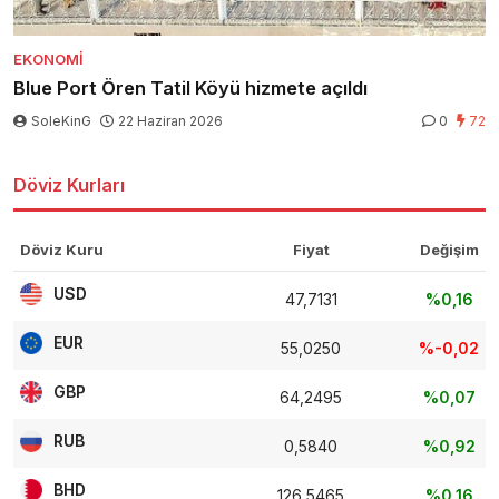
EKONOMI
Blue Port Ören Tatil Köyü hizmete açıldı
SoleKinG
22 Haziran 2026
0
72
Döviz Kurları
Döviz Kuru
Fiyat
Değişim
USD
47,7131
%0,16
EUR
55,0250
%-0,02
GBP
64,2495
%0,07
RUB
0,5840
%0,92
BHD
126,5465
%0,16