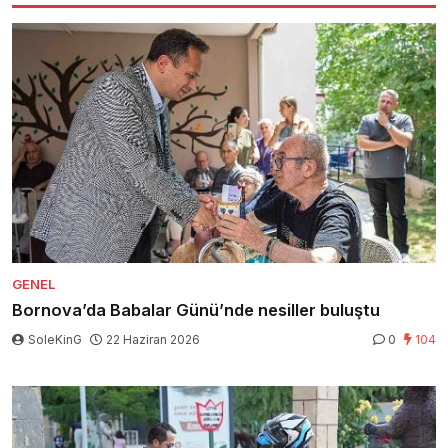
GENEL
Bornova’da Babalar Günü’nde nesiller buluştu
SoleKinG
22 Haziran 2026
0
104