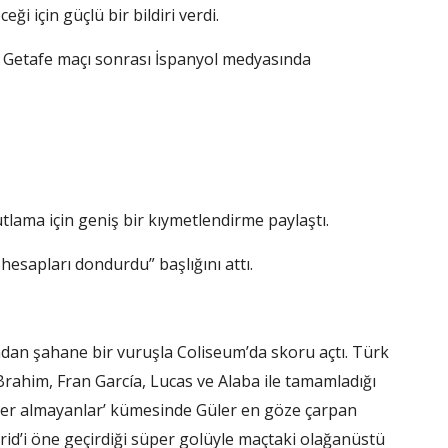
i için güçlü bir bildiri verdi.
ı Getafe maçı sonrası İspanyol medyasında
utlama için geniş bir kıymetlendirme paylaştı.
hesapları dondurdu” başlığını attı.
ından şahane bir vuruşla Coliseum’da skoru açtı. Türk
Brahim, Fran García, Lucas ve Alaba ile tamamladığı
’de yer almayanlar’ kümesinde Güler en göze çarpan
rid’i öne geçirdiği süper golüyle maçtaki olağanüstü