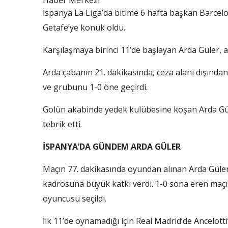
Haber Merkezi
İspanya La Liga’da bitime 6 hafta başkan Barcel
Getafe’ye konuk oldu.
Karşılaşmaya birinci 11’de başlayan Arda Güler, at
Arda çabanın 21. dakikasında, ceza alanı dışından ç
ve grubunu 1-0 öne geçirdi.
Golün akabinde yedek kulübesine koşan Arda Güler,
tebrik etti.
İSPANYA’DA GÜNDEM ARDA GÜLER
Maçın 77. dakikasında oyundan alınan Arda Güler
kadrosuna büyük katkı verdi. 1-0 sona eren maç
oyuncusu seçildi.
İlk 11’de oynamadığı için Real Madrid’de Ancelotti’y