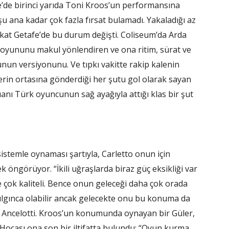
’de birinci yarıda Toni Kroos’un performansına
u ana kadar çok fazla fırsat bulamadı. Yakaladığı az
Fakat Getafe’de bu durum değişti. Coliseum’da Arda
 oyununu makul yönlendiren ve ona ritim, sürat ve
unun versiyonunu. Ve tıpkı vakitte rakip kalenin
in ortasına gönderdiği her şutu gol olarak sayan
nı Türk oyuncunun sağ ayağıyla attığı klas bir şut
temle oynaması şartıyla, Carletto onun için
 öngörüyor. “İkili uğraşlarda biraz güç eksikliği var
 de çok kaliteli. Bence onun geleceği daha çok orada
ılgınca olabilir ancak gelecekte onu bu konuma da
dedi Ancelotti. Kroos’un konumunda oynayan bir Güler,
Hocası ona son bir iltifatta bulundu: “Oyun kurma