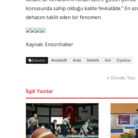
konusunda sahip olduğu kalite fevkalâde.” En a
dehasını taklit eden bir fenomen.
Kaynak: Ensonhaber
Ancelotti
Arda
Getafe
Gol
Oyuncu
Etiketler
Yazı
« Önceki Yazı
dolaşımı
İlgili Yazılar