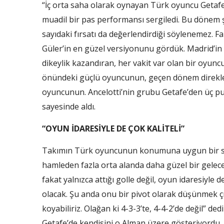
“İç orta saha olarak oynayan Türk oyuncu Getafe
muadil bir pas performansı sergiledi. Bu dönem ş
sayıdaki fırsatı da değerlendirdiği söylenemez. 
Güler’in en güzel versiyonunu gördük. Madrid’in
dikeylik kazandıran, her vakit var olan bir oyunc
önündeki güçlü oyuncunun, geçen dönem direkler
oyuncunun. Ancelotti’nin grubu Getafe’den üç pua
sayesinde aldı.
“OYUN İDARESİYLE DE ÇOK KALİTELİ”
Takımın Türk oyuncunun konumuna uygun bir sis
hamleden fazla orta alanda daha güzel bir gelecek
fakat yalnızca attığı golle değil, oyun idaresiyle
olacak. Şu anda onu bir pivot olarak düşünmek ç
koyabiliriz. Olağan ki 4-3-3’te, 4-4-2’de değil” 
Getafe’de kendisini o Alman üzere gösteriyordu. 