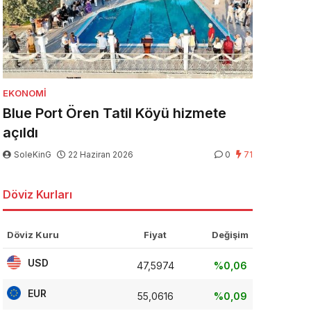
EKONOMI
Blue Port Ören Tatil Köyü hizmete
açıldı
SoleKinG
22 Haziran 2026
0
71
Döviz Kurları
Döviz Kuru
Fiyat
Değişim
USD
47,5974
%0,06
EUR
55,0616
%0,09