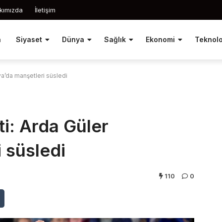
kımızda
İletişim
a
Siyaset
Dünya
Sağlık
Ekonomi
Teknolo
ya’da manşetleri süsledi
i: Arda Güler
 süsledi
110
0