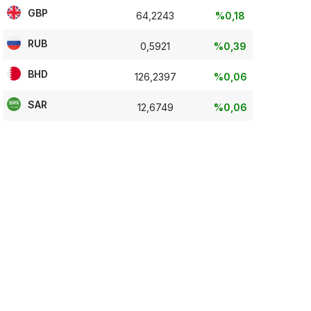
GBP
64,2243
%0,18
RUB
0,5921
%0,39
BHD
126,2397
%0,06
SAR
12,6749
%0,06