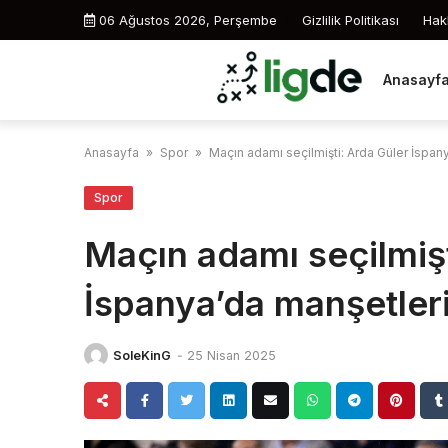
Skip
06 Ağustos 2026, Perşembe
Gizlilik Politikası
Hak
to
content
Anasayf
Anasayfa
»
Spor
»
Maçın adamı seçilmişti: Arda Güler İspan
Spor
Maçın adamı seçilmişt
İspanya’da manşetleri
SoleKinG
-
25 Nisan 2025