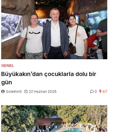
GENEL
Büyükakın’dan çocuklarla dolu bir
gün
SoleKinG
22 Haziran 2026
0
67