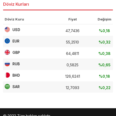
Döviz Kurları
Döviz Kuru
Fiyat
Değişim
USD
47,7436
%0,18
EUR
55,2510
%0,32
GBP
64,4811
%0,38
RUB
0,5825
%0,65
BHD
126,6241
%0,18
SAR
12,7093
%0,22
© 2022 Tüm hakları saklıdır.