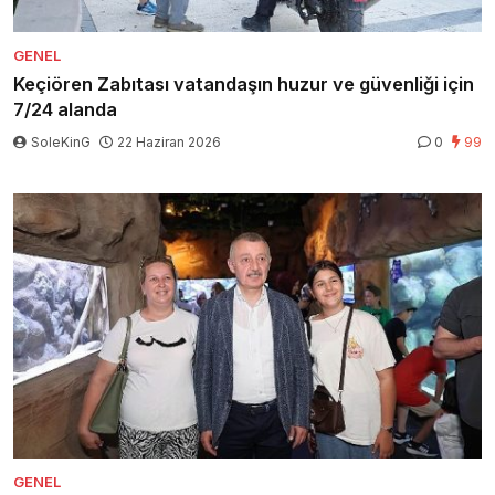
GENEL
Keçiören Zabıtası vatandaşın huzur ve güvenliği için
7/24 alanda
SoleKinG
22 Haziran 2026
0
99
GENEL