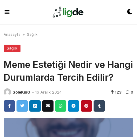
Skip
to
content
Anasayfa
»
Sağlık
Sağlık
Meme Estetiği Nedir ve Hangi
Durumlarda Tercih Edilir?
SoleKinG
-
16 Aralık 2024
123
0