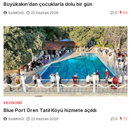
Büyükakın’dan çocuklarla dolu bir gün
SoleKinG
22 Haziran 2026
0
68
EKONOMI
Blue Port Ören Tatil Köyü hizmete açıldı
SoleKinG
22 Haziran 2026
0
72