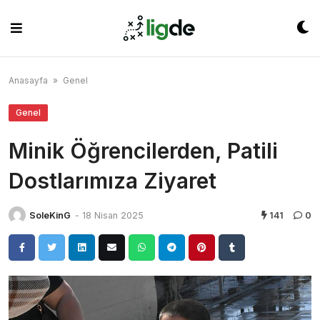
Skip
to
content
Anasayfa
»
Genel
Genel
Minik Öğrencilerden, Patili
Dostlarımıza Ziyaret
SoleKinG
-
18 Nisan 2025
141
0