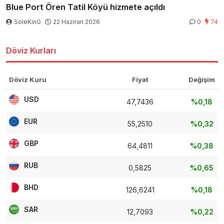
Blue Port Ören Tatil Köyü hizmete açıldı
SoleKinG
22 Haziran 2026
0
74
Döviz Kurları
Döviz Kuru
Fiyat
Değişim
USD
47,7436
%0,18
EUR
55,2510
%0,32
GBP
64,4811
%0,38
RUB
0,5825
%0,65
BHD
126,6241
%0,18
SAR
12,7093
%0,22