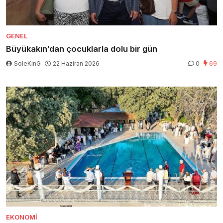
GENEL
Büyükakın’dan çocuklarla dolu bir gün
SoleKinG
22 Haziran 2026
0
69
EKONOMI