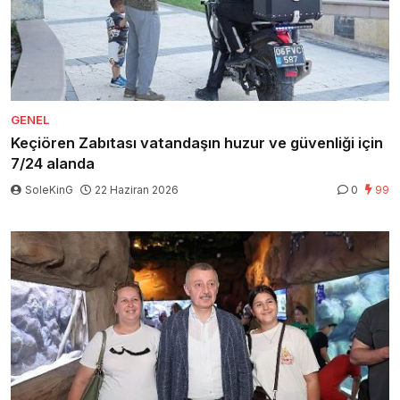
GENEL
Keçiören Zabıtası vatandaşın huzur ve güvenliği için
7/24 alanda
SoleKinG
22 Haziran 2026
0
99