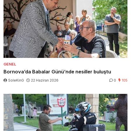
GENEL
Bornova’da Babalar Günü’nde nesiller buluştu
SoleKinG
22 Haziran 2026
0
105