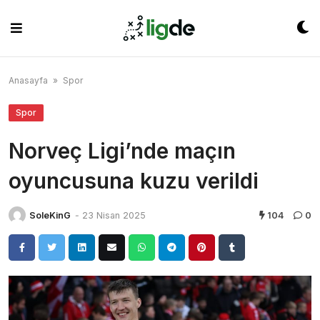
Skip
to
content
Anasayfa
»
Spor
Spor
Norveç Ligi’nde maçın
oyuncusuna kuzu verildi
SoleKinG
-
23 Nisan 2025
104
0