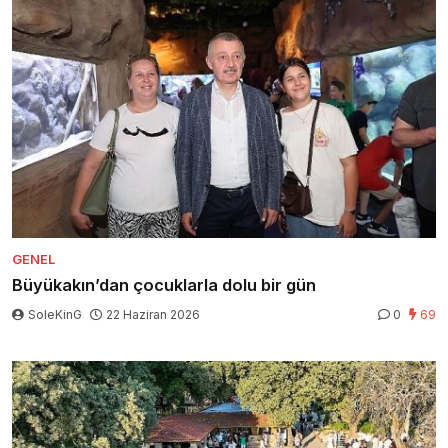
GENEL
Büyükakın’dan çocuklarla dolu bir gün
SoleKinG
22 Haziran 2026
0
69