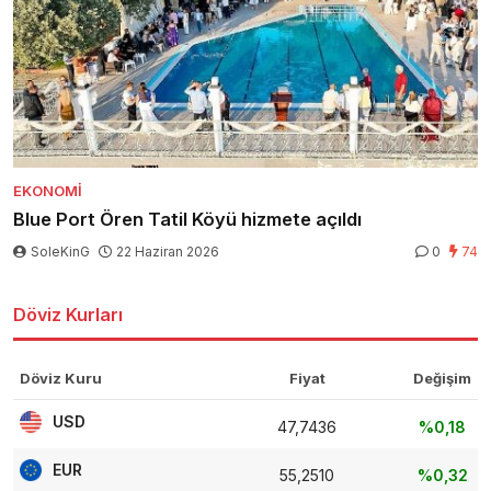
EKONOMI
Blue Port Ören Tatil Köyü hizmete açıldı
SoleKinG
22 Haziran 2026
0
74
Döviz Kurları
Döviz Kuru
Fiyat
Değişim
USD
47,7436
%0,18
EUR
55,2510
%0,32