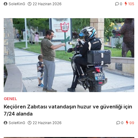
SoleKinG
22 Haziran 2026
0
105
GENEL
Keçiören Zabıtası vatandaşın huzur ve güvenliği için
7/24 alanda
SoleKinG
22 Haziran 2026
0
99