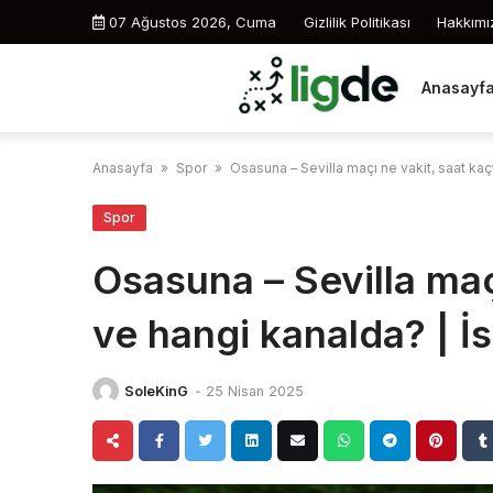
Skip
07 Ağustos 2026, Cuma
Gizlilik Politikası
Hakkımı
to
content
Anasayf
Anasayfa
»
Spor
»
Osasuna – Sevilla maçı ne vakit, saat kaç
Spor
Osasuna – Sevilla maç
ve hangi kanalda? | İ
SoleKinG
-
25 Nisan 2025