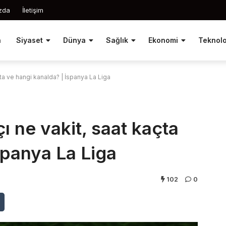
zda
İletişim
a
Siyaset
Dünya
Sağlık
Ekonomi
Teknolo
ta ve hangi kanalda? | İspanya La Liga
ı ne vakit, saat kaçta
spanya La Liga
102
0