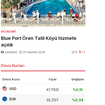
EKONOMI
Blue Port Ören Tatil Köyü hizmete
açıldı
SoleKinG
22 Haziran 2026
0
72
Döviz Kurları
Döviz Kuru
Fiyat
Değişim
USD
47,7032
%0,15
EUR
55,2127
%0,34