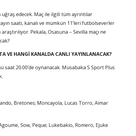
uğraş edecek. Maç ile ilgili tüm ayrıntılar
ayın saati, kanalı ve mümkün 11’leri futbolseverler
raştırılıyor. Pekala, Osasuna – Sevilla maçı ne
acak?
ÇTA VE HANGİ KANALDA CANLI YAYINLANACAK?
 saat 20.00’de oynanacak. Müsabaka S Sport Plus
k.
ando, Bretones; Moncayola, Lucas Torro, Aimar
 Agoume, Sow, Peque; Lukebakio, Romero, Ejuke