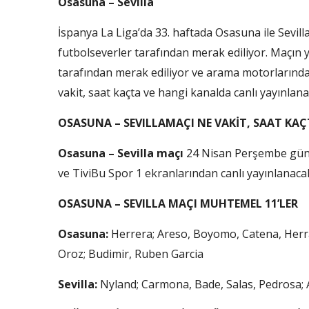
Osasuna – Sevilla
İspanya La Liga’da 33. haftada Osasuna ile Sevilla 
futbolseverler tarafından merak ediliyor. Maçın y
tarafından merak ediliyor ve arama motorlarında a
vakit, saat kaçta ve hangi kanalda canlı yayınlan
OSASUNA – SEVILLA
MAÇI NE VAKİT, SAAT KA
Osasuna – Sevilla maçı
24 Nisan Perşembe günü
ve TiviBu Spor 1 ekranlarından canlı yayınlanaca
OSASUNA – SEVILLA
MAÇI
MUHTEMEL 11’LER
Osasuna:
Herrera; Areso, Boyomo, Catena, Herr
Oroz; Budimir, Ruben Garcia
Sevilla:
Nyland; Carmona, Bade, Salas, Pedrosa;