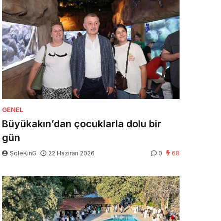
GENEL
Büyükakın’dan çocuklarla dolu bir
gün
SoleKinG
22 Haziran 2026
0
68