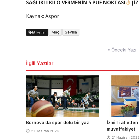
SAĞLIKLI KİLO VERMENİN 5 PÜF NOKTASI
|İZ
Kaynak: Aspor
Maç
Sevilla
Etiketler
Yazı
« Önceki Yazı
dolaşımı
İlgili Yazılar
Bornova’da spor dolu bir yaz
İzmirli atletten
muvaffakiyet
21 Haziran 2026
21 Haziran 202