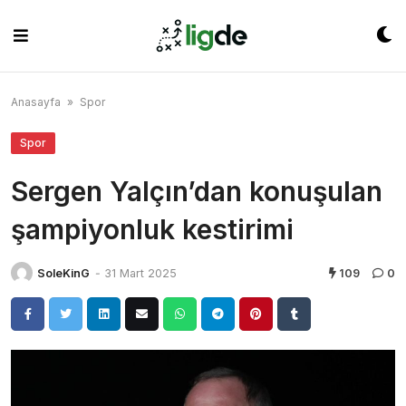
Skip
to
content
Anasayfa
»
Spor
Spor
Sergen Yalçın’dan konuşulan
şampiyonluk kestirimi
SoleKinG
-
31 Mart 2025
109
0