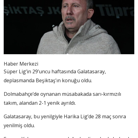
Haber Merkezi
Süper Lig’in 29’uncu haftasında Galatasaray,
deplasmanda Beşiktaş’ın konuğu oldu.
Dolmabahçe’de oynanan müsabakada sarı-kırmızılı
takım, alandan 2-1 yenik ayrıldı.
Galatasaray, bu yenilgiyle Harika Lig’de 28 maç sonra
yenilmiş oldu.