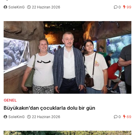
SoleKinG
22 Haziran 2026
0
99
GENEL
Büyükakın’dan çocuklarla dolu bir gün
SoleKinG
22 Haziran 2026
0
69