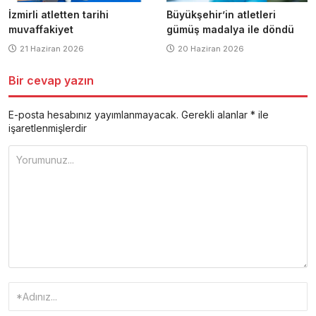
İzmirli atletten tarihi
Büyükşehir’in atletleri
muvaffakiyet
gümüş madalya ile döndü
21 Haziran 2026
20 Haziran 2026
Bir cevap yazın
E-posta hesabınız yayımlanmayacak.
Gerekli alanlar
*
ile
işaretlenmişlerdir