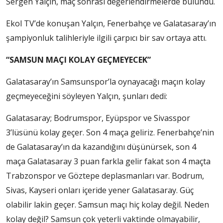
Sergen Yalçın, maç sonrası değerlendirmelerde bulundu.
Ekol TV’de konuşan Yalçın, Fenerbahçe ve Galatasaray’ın
şampiyonluk talihleriyle ilgili çarpıcı bir sav ortaya attı.
“SAMSUN MAÇI KOLAY GEÇMEYECEK”
Galatasaray’ın Samsunspor’la oynayacağı maçın kolay
geçmeyeceğini söyleyen Yalçın, şunları dedi:
Galatasaray; Bodrumspor, Eyüpspor ve Sivasspor
3’lüsünü kolay geçer. Son 4 maça geliriz. Fenerbahçe’nin
de Galatasaray’ın da kazandığını düşünürsek, son 4
maça Galatasaray 3 puan farkla gelir fakat son 4 maçta
Trabzonspor ve Göztepe deplasmanları var. Bodrum,
Sivas, Kayseri onları içeride yener Galatasaray. Güç
olabilir lakin geçer. Samsun maçı hiç kolay değil. Neden
kolay değil? Samsun çok yeterli vaktinde olmayabilir,