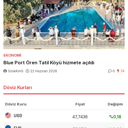
EKONOMI
Blue Port Ören Tatil Köyü hizmete açıldı
SoleKinG
22 Haziran 2026
0
74
Döviz Kurları
Döviz Kuru
Fiyat
Değişim
USD
47,7436
%0,18