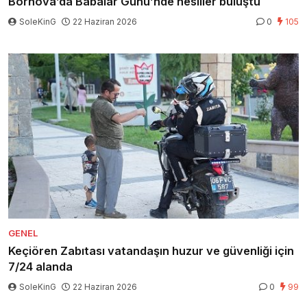
Bornova’da Babalar Günü’nde nesiller buluştu
SoleKinG
22 Haziran 2026
0
105
GENEL
Keçiören Zabıtası vatandaşın huzur ve güvenliği için
7/24 alanda
SoleKinG
22 Haziran 2026
0
99