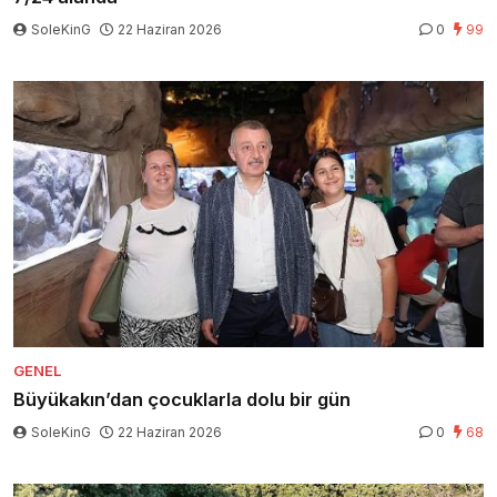
SoleKinG
22 Haziran 2026
0
99
GENEL
Büyükakın’dan çocuklarla dolu bir gün
SoleKinG
22 Haziran 2026
0
68