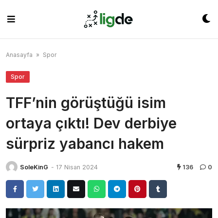
Skip
to
content
Anasayfa
»
Spor
Spor
TFF’nin görüştüğü isim
ortaya çıktı! Dev derbiye
sürpriz yabancı hakem
SoleKinG
-
17 Nisan 2024
136
0