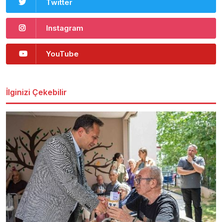
Twitter
Instagram
YouTube
İlginizi Çekebilir