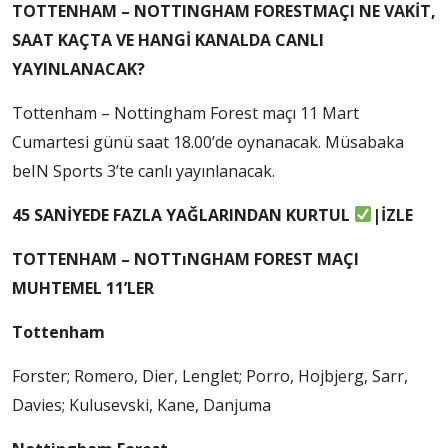
TOTTENHAM – NOTTINGHAM FOREST
MAÇI NE VAKİT,
SAAT KAÇTA VE HANGİ KANALDA CANLI
YAYINLANACAK?
Tottenham – Nottingham Forest maçı 11 Mart
Cumartesi günü saat 18.00’de oynanacak. Müsabaka
beIN Sports 3’te canlı yayınlanacak.
45 SANİYEDE FAZLA YAĞLARINDAN KURTUL
|İZLE
TOTTENHAM – NOTTıNGHAM FOREST
MAÇI
MUHTEMEL 11’LER
Tottenham
Forster; Romero, Dier, Lenglet; Porro, Hojbjerg, Sarr,
Davies; Kulusevski, Kane, Danjuma