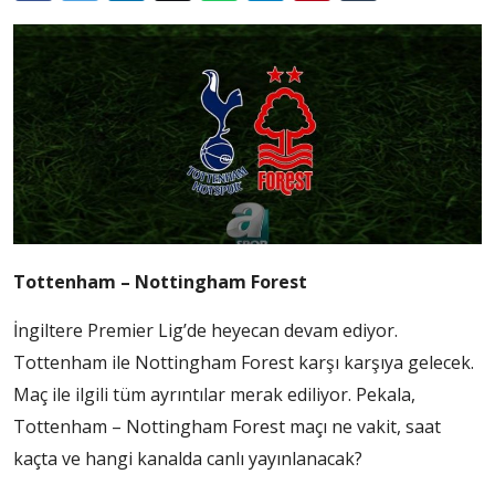
Tottenham – Nottingham Forest
İngiltere Premier Lig’de heyecan devam ediyor.
Tottenham ile Nottingham Forest karşı karşıya gelecek.
Maç ile ilgili tüm ayrıntılar merak ediliyor. Pekala,
Tottenham – Nottingham Forest maçı ne vakit, saat
kaçta ve hangi kanalda canlı yayınlanacak?