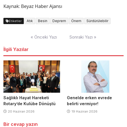
Kaynak: Beyaz Haber Ajansı
Atık
Besin
Deprem
Önem
Sürdürülebilir
Etiketler
Yazı
« Önceki Yazı
Sonraki Yazı »
dolaşımı
İlgili Yazılar
Sağlıklı Hayat Hareketi
Genelde erken evrede
Rotary’de Kulübe Dönüştü
belirti vermiyor!
20 Haziran 2026
19 Haziran 2026
Bir cevap yazın