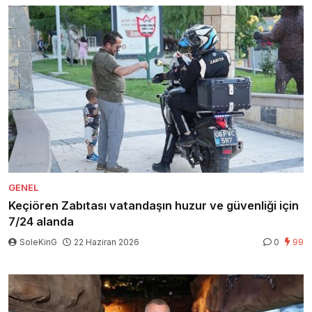
GENEL
Keçiören Zabıtası vatandaşın huzur ve güvenliği için
7/24 alanda
SoleKinG
22 Haziran 2026
0
99