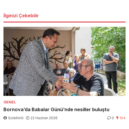
İlginizi Çekebilir
GENEL
Bornova’da Babalar Günü’nde nesiller buluştu
SoleKinG
22 Haziran 2026
0
104