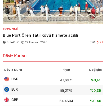
EKONOMI
Blue Port Ören Tatil Köyü hizmete açıldı
SoleKinG
22 Haziran 2026
0
72
Döviz Kurları
Döviz Kuru
Fiyat
Değişim
USD
47,6971
%0,14
EUR
55,2179
%0,35
GBP
64,4604
%0,40