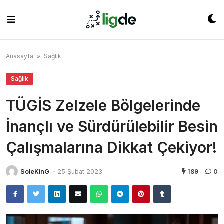
Skip
to
content
Anasayfa
»
Sağlık
Sağlık
TÜGİS Zelzele Bölgelerinde
İnançlı ve Sürdürülebilir Besin
Çalışmalarına Dikkat Çekiyor!
SoleKinG
-
25 Şubat 2023
189
0