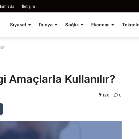
kımızda
İletişim
a
Siyaset
Dünya
Sağlık
Ekonomi
Teknolo
lır?
i Amaçlarla Kullanılır?
120
0