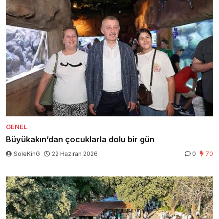
GENEL
Büyükakın’dan çocuklarla dolu bir gün
SoleKinG
22 Haziran 2026
0
70