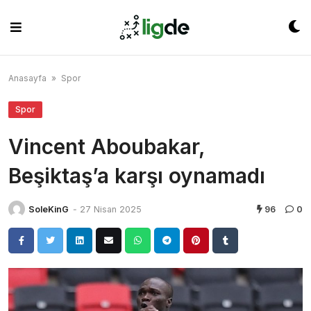
Skip
to
content
Anasayfa
»
Spor
Spor
Vincent Aboubakar,
Beşiktaş’a karşı oynamadı
SoleKinG
-
27 Nisan 2025
96
0