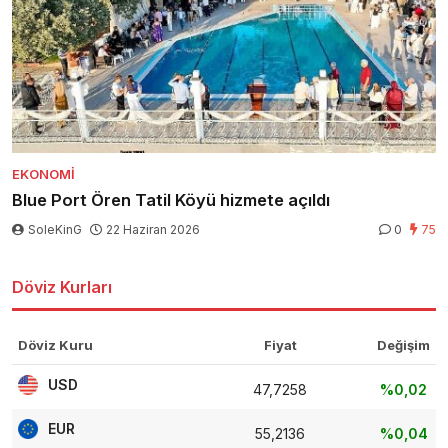
EKONOMI
Blue Port Ören Tatil Köyü hizmete açıldı
SoleKinG
22 Haziran 2026
0
75
Döviz Kurları
Döviz Kuru
Fiyat
Değişim
USD
47,7258
%0,02
EUR
55,2136
%0,04