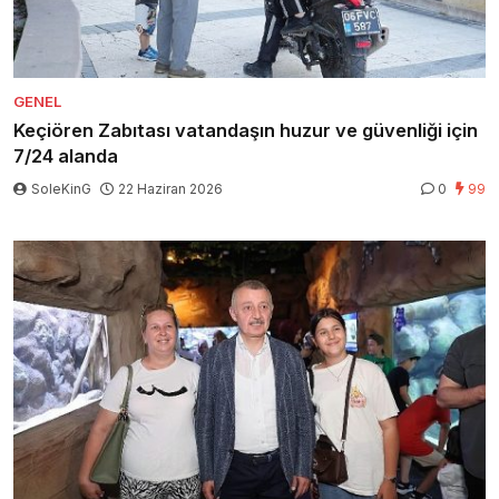
GENEL
Keçiören Zabıtası vatandaşın huzur ve güvenliği için
7/24 alanda
SoleKinG
22 Haziran 2026
0
99