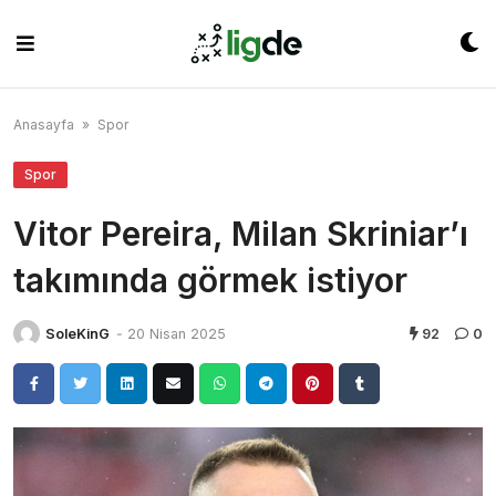
Skip
to
content
Anasayfa
»
Spor
Spor
Vitor Pereira, Milan Skriniar’ı
takımında görmek istiyor
SoleKinG
-
20 Nisan 2025
92
0