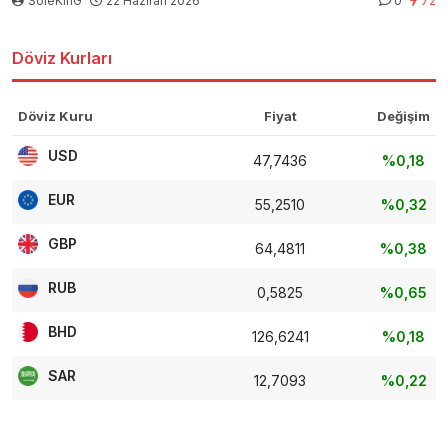
SoleKinG
22 Haziran 2026
0
72
Döviz Kurları
Döviz Kuru
Fiyat
Değişim
USD
47,7436
%0,18
EUR
55,2510
%0,32
GBP
64,4811
%0,38
RUB
0,5825
%0,65
BHD
126,6241
%0,18
SAR
12,7093
%0,22