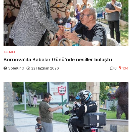
GENEL
Bornova’da Babalar Günü’nde nesiller buluştu
SoleKinG
22 Haziran 2026
0
104