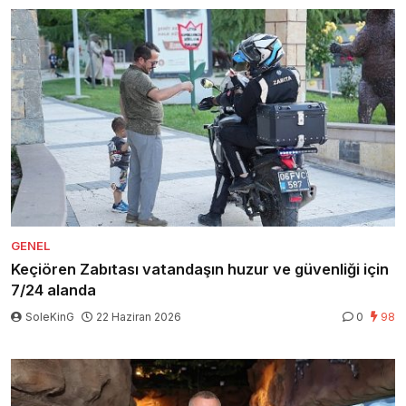
GENEL
Keçiören Zabıtası vatandaşın huzur ve güvenliği için
7/24 alanda
SoleKinG
22 Haziran 2026
0
98