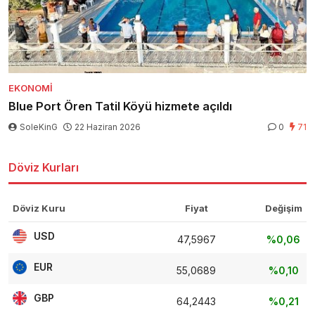
EKONOMI
Blue Port Ören Tatil Köyü hizmete açıldı
SoleKinG
22 Haziran 2026
0
71
Döviz Kurları
Döviz Kuru
Fiyat
Değişim
USD
47,5967
%0,06
EUR
55,0689
%0,10
GBP
64,2443
%0,21