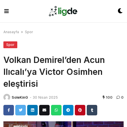
Skip
to
content
Anasayfa
»
Spor
Spor
Volkan Demirel’den Acun
Ilıcalı’ya Victor Osimhen
eleştirisi
SoleKinG
-
30 Nisan 2025
100
0