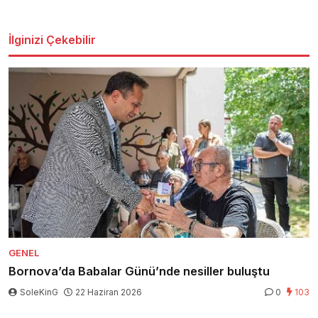
İlginizi Çekebilir
GENEL
Bornova’da Babalar Günü’nde nesiller buluştu
SoleKinG
22 Haziran 2026
0
103