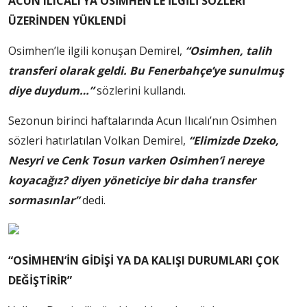
ACUN ILICALI’YA OSİMHEN’LE İLGİLİ SÖZLERİ
ÜZERİNDEN YÜKLENDİ
Osimhen’le ilgili konuşan Demirel,
“Osimhen, talih
transferi olarak geldi. Bu Fenerbahçe’ye sunulmuş
diye duydum…”
sözlerini kullandı.
Sezonun birinci haftalarında Acun Ilıcalı’nın Osimhen
sözleri hatırlatılan Volkan Demirel,
“Elimizde Dzeko,
Nesyri ve Cenk Tosun varken Osimhen’i nereye
koyacağız? diyen yöneticiye bir daha transfer
sormasınlar”
dedi.
“OSİMHEN’İN GİDİŞİ YA DA KALIŞI DURUMLARI ÇOK
DEĞİŞTİRİR”