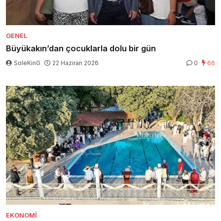
GENEL
Büyükakın’dan çocuklarla dolu bir gün
SoleKinG
22 Haziran 2026
0
66
EKONOMI