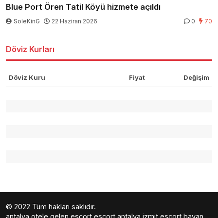
Blue Port Ören Tatil Köyü hizmete açıldı
SoleKinG
22 Haziran 2026
0
70
Döviz Kurları
Döviz Kuru
Fiyat
Değişim
© 2022 Tüm hakları saklıdır.
antalya otele gelen escort
escort antalya
izmit escort bayan