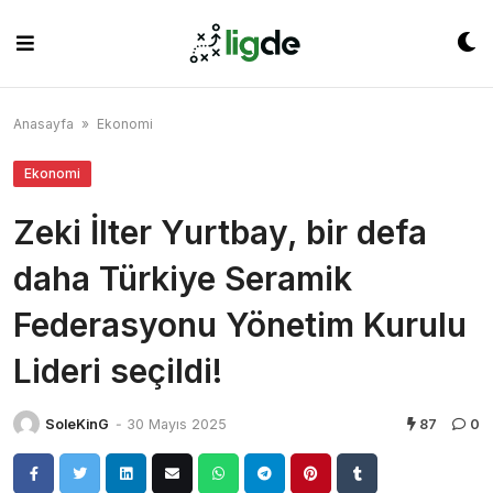
Skip
to
content
Anasayfa
»
Ekonomi
Ekonomi
Zeki İlter Yurtbay, bir defa
daha Türkiye Seramik
Federasyonu Yönetim Kurulu
Lideri seçildi!
SoleKinG
-
30 Mayıs 2025
87
0