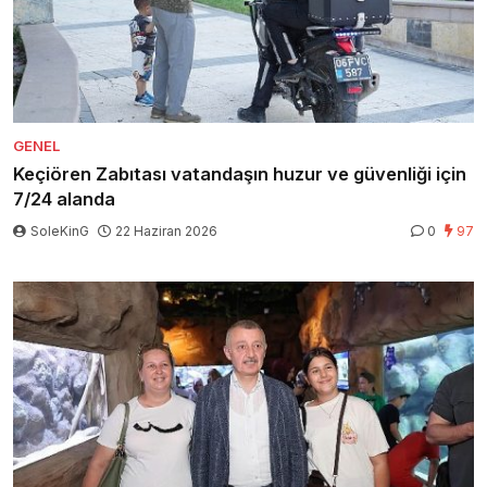
GENEL
Keçiören Zabıtası vatandaşın huzur ve güvenliği için
7/24 alanda
SoleKinG
22 Haziran 2026
0
97