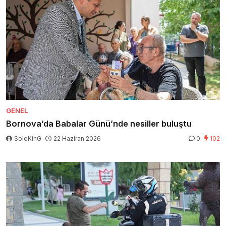
GENEL
Bornova’da Babalar Günü’nde nesiller buluştu
SoleKinG
22 Haziran 2026
0
102