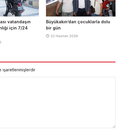
ası vatandaşın
Büyükakın’dan çocuklarla dolu
liği için 7/24
bir gün
22 Haziran 2026
6
e işaretlenmişlerdir