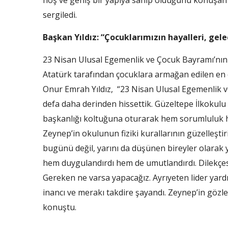
hoş ve geniş bir yapıya sahip olduğunu konuşan ik
sergiledi.
Başkan Yıldız: “Çocuklarımızın hayalleri, gele
23 Nisan Ulusal Egemenlik ve Çocuk Bayramı’nı
Atatürk tarafından çocuklara armağan edilen en
Onur Emrah Yıldız, “23 Nisan Ulusal Egemenlik v
defa daha derinden hissettik. Güzeltepe İlkokulu 
başkanlığı koltuğuna oturarak hem sorumluluk hi
Zeynep’in okulunun fiziki kurallarının güzelleştiril
bugünü değil, yarını da düşünen bireyler olarak y
hem duygulandırdı hem de umutlandırdı. Dilekçesini
Gereken ne varsa yapacağız. Ayrıyeten lider yard
inancı ve merakı takdire şayandı. Zeynep’in gözl
konuştu.