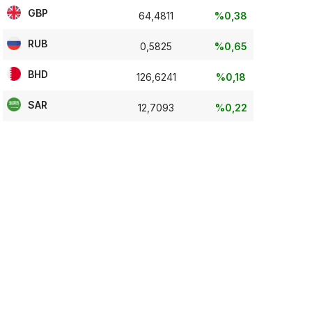
GBP
64,4811
%0,38
RUB
0,5825
%0,65
BHD
126,6241
%0,18
SAR
12,7093
%0,22