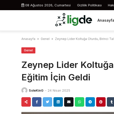
Skip
08 Ağustos 2026, Cumartesi
Gizlilik Politikası
Hak
to
content
Anasayf
Anasayfa
»
Genel
»
Zeynep Lider Koltuğa Oturdu, Birinci Tal
Genel
Zeynep Lider Koltuğa 
Eğitim İçin Geldi
SoleKinG
-
24 Nisan 2025