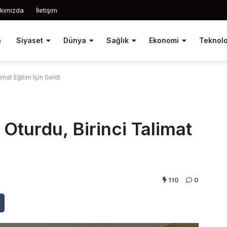
kımızda
İletişim
a
Siyaset
Dünya
Sağlık
Ekonomi
Teknolo
imat Eğitim İçin Geldi
Oturdu, Birinci Talimat
110
0