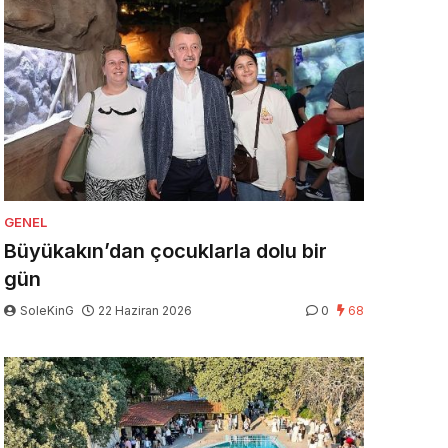
GENEL
Büyükakın’dan çocuklarla dolu bir
gün
SoleKinG
22 Haziran 2026
0
68