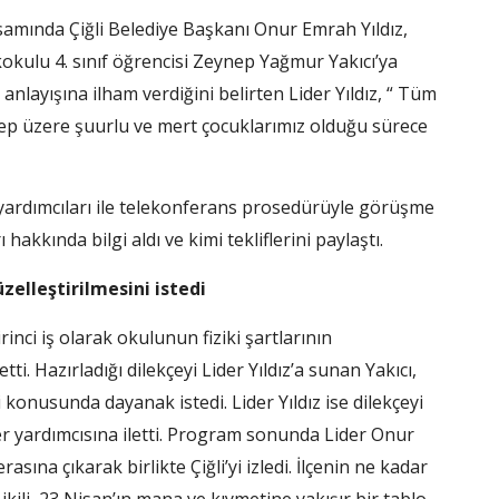
amında Çiğli Belediye Başkanı Onur Emrah Yıldız,
okulu 4. sınıf öğrencisi Zeynep Yağmur Yakıcı’ya
nlayışına ilham verdiğini belirten Lider Yıldız, “ Tüm
eynep üzere şuurlu ve mert çocuklarımız olduğu sürece
yardımcıları ile telekonferans prosedürüyle görüşme
 hakkında bilgi aldı ve kimi tekliflerini paylaştı.
zelleştirilmesini istedi
inci iş olarak okulunun fiziki şartlarının
etti. Hazırladığı dilekçeyi Lider Yıldız’a sunan Yakıcı,
konusunda dayanak istedi. Lider Yıldız ise dilekçeyi
der yardımcısına iletti. Program sonunda Lider Onur
sına çıkarak birlikte Çiğli’yi izledi. İlçenin ne kadar