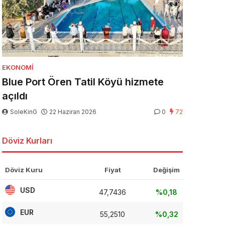
EKONOMI
Blue Port Ören Tatil Köyü hizmete
açıldı
SoleKinG
22 Haziran 2026
0
72
Döviz Kurları
Döviz Kuru
Fiyat
Değişim
USD
47,7436
%0,18
EUR
55,2510
%0,32