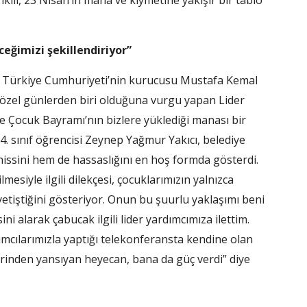
ili, 23 Nisan’ın mana ve kıymetine yakışır bir tablo
ceğimizi şekillendiriyor”
n Türkiye Cumhuriyeti’nin kurucusu Mustafa Kemal
 özel günlerden biri olduğuna vurgu yapan Lider
e Çocuk Bayramı’nın bizlere yüklediği manası bir
4. sınıf öğrencisi Zeynep Yağmur Yakıcı, belediye
ssini hem de hassaslığını en hoş formda gösterdi.
mesiyle ilgili dilekçesi, çocuklarımızın yalnızca
etiştiğini gösteriyor. Onun bu şuurlu yaklaşımı beni
 alarak çabucak ilgili lider yardımcımıza ilettim.
ımcılarımızla yaptığı telekonferansta kendine olan
erinden yansıyan heyecan, bana da güç verdi” diye