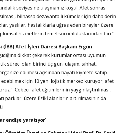
kındalık seviyesine ulaşmamız koşul. Afet sonrası
ılması, bilhassa dezavantajlı kümeler için daha derin
ar, yaşlılar, hastalıklarla uğraş eden bireyler üzere
plumsal hizmetlerin temel sorumluluklarından biri.”
 (İBB) Afet İşleri Dairesi Başkanı Ergün
 taşıdığına dikkat çekerek kurumlar ortası uyumun
ik süreci olan birinci üç gün; ulaşım, sıhhat,
organize edilmesi açısından hayati kıymete sahip.
 edebilmek için 10 yeni lojistik merkez kuruyor, afet
ruz.” Cebeci, afet eğitimlerinin yaygınlaştırılması,
tı parkları üzere fizikî alanların artırılmasının da
i.
ar endişe yaratıyor’