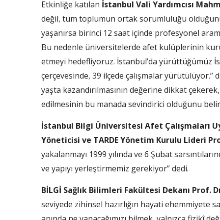
Etkinliğe katılan
İstanbul Vali Yardımcısı Mahm
değil, tüm toplumun ortak sorumluluğu olduğunu s
yaşanırsa birinci 12 saat içinde profesyonel ar
Bu nedenle üniversitelerde afet kulüplerinin kuru
etmeyi hedefliyoruz. İstanbul’da yürüttüğümüz İ
çerçevesinde, 39 ilçede çalışmalar yürütülüyor.” 
yaşta kazandırılmasının değerine dikkat çekerek,
edilmesinin bu manada sevindirici olduğunu belirt
İstanbul Bilgi Üniversitesi Afet Çalışmaları
Yöneticisi ve TARDE Yönetim Kurulu Lideri Pro
yakalanmayı 1999 yılında ve 6 Şubat sarsıntıları
ve yapıyı yerleştirmemiz gerekiyor” dedi.
BİLGİ Sağlık Bilimleri Fakültesi Dekanı Prof. 
seviyede zihinsel hazırlığın hayati ehemmiyete 
anında ne yapacağımızı bilmek, yalnızca fizikî değil,