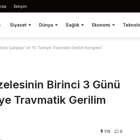
zda
İletişim
a
Siyaset
Dünya
Sağlık
Ekonomi
Teknolo
 Günü Çalıştayı’ ve ‘IV. Türkiye Travmatik Gerilim Kongresi’
zelesinin Birinci 3 Günü
kiye Travmatik Gerilim
115
0