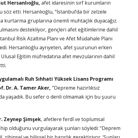
ut Hersanlıoğlu,
afet idaresinin sırf kurumların
öz etti. Hersanlıoğlu, “İstanbul’da bir zelzele
ama kurtarma gruplarına önemli muhtaçlık duyacağız.
lmasını destekliyor, gençleri afet eğitimlerine dahil
stanbul Risk Azaltma Planı ve Afet Müdahale Planı
dedi. Hersanlıoğlu ayrıyeten, afet şuurunun erken
 Ulusal Eğitim müfredatına afet mevzularının dahil
ti.
 Uygulamalı Ruh Sıhhati Yüksek Lisans Programı
f. Dr. A. Tamer Aker,
“Depreme hazırlıksız
nda yaşadık. Bu sefer o denli olmamak için bu şuuru
Dr. Zeynep Şimşek
, afetlere ferdî ve toplumsal
sahip olduğunu vurgulayarak şunları söyledi: “Deprem
 zihinsel ve bilişsel bir hazırlık gerektiriyor. ‘Şunları