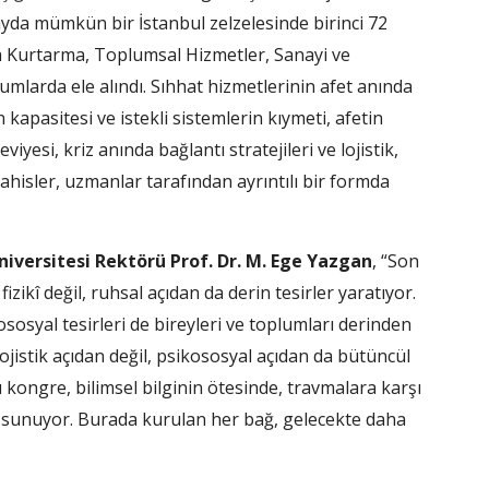
tayda mümkün bir İstanbul zelzelesinde birinci 72
a Kurtarma, Toplumsal Hizmetler, Sanayi ve
umlarda ele alındı. Sıhhat hizmetlerinin afet anında
kapasitesi ve istekli sistemlerin kıymeti, afetin
eviyesi, kriz anında bağlantı stratejileri ve lojistik,
bahisler, uzmanlar tarafından ayrıntılı bir formda
Üniversitesi Rektörü Prof. Dr. M. Ege Yazgan
, “Son
fizikî değil, ruhsal açıdan da derin tesirler yaratıyor.
osyal tesirleri de bireyleri ve toplumları derinden
lojistik açıdan değil, psikososyal açıdan da bütüncül
Bu kongre, bilimsel bilginin ötesinde, travmalara karşı
ı sunuyor. Burada kurulan her bağ, gelecekte daha