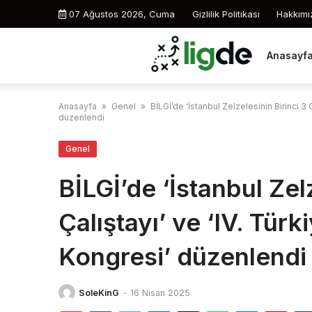
Skip
07 Ağustos 2026, Cuma
Gizlilik Politikası
Hakkımı
to
content
Anasayf
Anasayfa
»
Genel
»
BİLGİ’de ‘İstanbul Zelzelesinin Birinci 3
düzenlendi
Genel
BİLGİ’de ‘İstanbul Zel
Çalıştayı’ ve ‘IV. Tür
Kongresi’ düzenlendi
SoleKinG
-
16 Nisan 2025