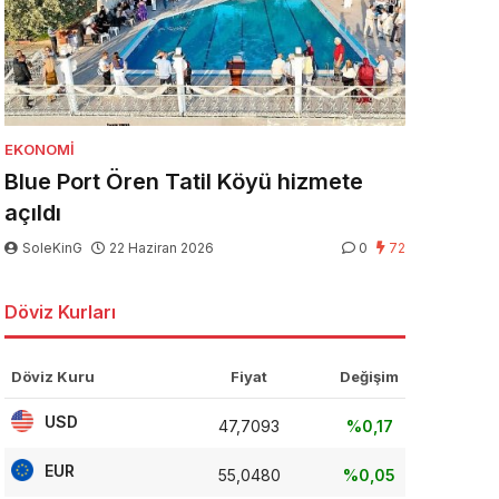
EKONOMI
Blue Port Ören Tatil Köyü hizmete
açıldı
SoleKinG
22 Haziran 2026
0
72
Döviz Kurları
Döviz Kuru
Fiyat
Değişim
USD
47,7093
%0,17
EUR
55,0480
%0,05