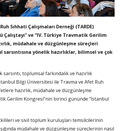
 Ruh Sıhhati Çalışmaları Derneği (TARDE)
ünü Çalıştayı” ve “IV. Türkiye Travmatik Gerilim
azırlık, müdahale ve düzgünleşme süreçleri
sarsıntısına yönelik hazırlıklar, bilimsel ve çok
arsıntı, toplumsal farkındalık ve hazırlık
stanbul Bilgi Üniversitesi ile Travma ve Afet Ruh
 afetlere hazırlık, müdahale ve düzgünleşme
atik Gerilim Kongresi”nin birinci gününde “İstanbul
ilileri ve sivil toplum kuruluşları temsilcilerinin
ler ışığında müdahale ve düzgünleşme süreçlerinin nasıl