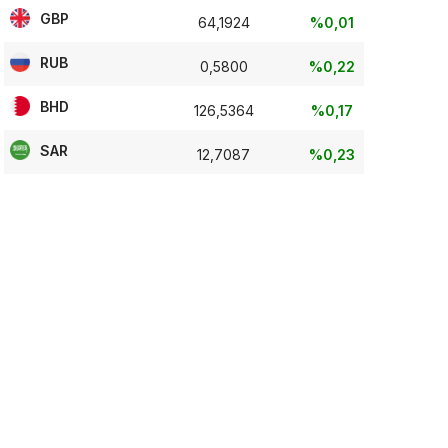
GBP
64,1924
%0,01
RUB
0,5800
%0,22
BHD
126,5364
%0,17
SAR
12,7087
%0,23