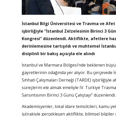
İstanbul Bilgi Üniversitesi ve Travma ve Afet
işbirliğiyle “İstanbul Zelzelesinin Birinci 3 G
Kongresi” düzenlendi. Aktiflikte, afetlere h
derinlemesine tartışıldı ve muhtemel İstanbul 
disiplinli bir bakış açısıyla ele alındı
İstanbul ve Marmara Bölgesi’nde beklenen büyük s
gayretlerinin odağında yer alıyor. Bu çerçevede İ
Sıhhati Çalışmaları Derneği (TARDE) işbirliğiyle
süreçlerini ele almak emeliyle IV. Türkiye Travm
Sarsıntısının Birinci 3 Günü Çalıştayı” düzenlendi.
Akademisyenler, lokal idare temsilcileri, kamu yetk
iştirakiyle gerçekleşen aktiflikte, bilimsel bilgi