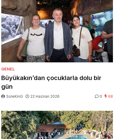
GENEL
Büyükakın’dan çocuklarla dolu bir
gün
SoleKinG
22 Haziran 2026
0
68