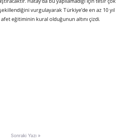
tıracaktır. Hatay’da bu yapılamadığı için tesir çok
 şekillendiğini vurgulayarak Türkiye’de en az 10 yıl
et eğitiminin kural olduğunun altını çizdi.
Sonraki Yazı »