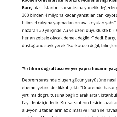
Kocaeli Üniversitesi Jeofizik Mühendisliği Kıs
Barış
olası İstanbul sarsıntısına yönelik değerlen
300 binden 4 milyona kadar yansıtılan can kaybı s
bilimsel çalışma yapmadan ortaya koyulan şahsî öng
nazaran 30 yıl içinde 7,3 ve üzeri büyüklükte bir
her an zelzele olacak demek değildir” dedi. Barı
düştüğünü söyleyerek “Korkutucu değil, bilinçlend
‘Yırtılma doğrultusu ve yer yapısı hasarın yazgı
Deprem sırasında oluşan gücün yeryüzüne nasıl u
ehemmiyetine de dikkat çekti: “Depremde hasar ya
yırtılma doğrultusuna bağlı olarak artar. İstanb
Fayı deniz içindedir. Bu, sarsıntının tesirini azalt
alüvyonlu tabanların az olması ve liman ile havaa