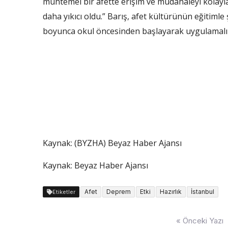
muhtemel bir afette erişim ve müdahaleyi kolaylaş
daha yıkıcı oldu.” Barış, afet kültürünün eğitimle
boyunca okul öncesinden başlayarak uygulamalı af
Kaynak: (BYZHA) Beyaz Haber Ajansı
Kaynak: Beyaz Haber Ajansı
Afet
Deprem
Etki
Hazırlık
İstanbul
Etiketler
Yazı
« Önceki Yazı
dolaşımı