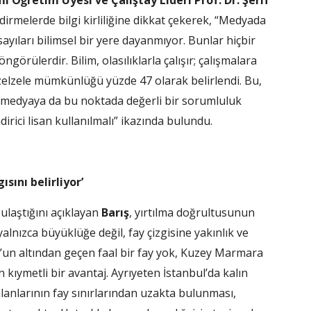
mı Öğretim Üyesi ve Çalıştay Lideri Prof. Dr. Şerif
dirmelerde bilgi kirliliğine dikkat çekerek, “Medyada
ayıları bilimsel bir yere dayanmıyor. Bunlar hiçbir
örülerdir. Bilim, olasılıklarla çalışır; çalışmalara
 zelzele mümkünlüğü yüzde 47 olarak belirlendi. Bu,
ş, medyaya da bu noktada değerli bir sorumluluk
irici lisan kullanılmalı” ikazında bulundu.
sını belirliyor’
laştığını açıklayan
Barış
, yırtılma doğrultusunun
lnızca büyüklüğe değil, fay çizgisine yakınlık ve
ul’un altından geçen faal bir fay yok, Kuzey Marmara
an kıymetli bir avantaj. Ayrıyeten İstanbul’da kalın
lanlarının fay sınırlarından uzakta bulunması,