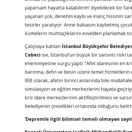
yaparsam hayatta kalabilirim’ diyebilecek bir far
yaşanan şok, denetim kaybı ve inanç hissinin sars
tesirler yaratıyor. Anne babasını kaybetmiş çocukl
kümelerin muhtaçlıklarını evvelden planlamak to
Çalıştaya katılan
İstanbul Büyükşehir Belediyesi
Cebeci
ise, İstanbul’un büyük bir sarsıntı riski
ehemmiyetine vurgu yaptı: “Afet idaresinin en krit
barınma, defin ve besin üzere temel hizmetlerin 
İBB olarak, afetin birinci anlarında bile müdahale
simülasyon ve eğitim merkezlerini hayata geçiriyo
kriz idare merkezlerinin aktifleştirilmesi ve sarsın
belediyenin öncelikleri ortasında olduğunu belirtt
‘Depremle ilgili bilimsel temeli olmayan sayıl