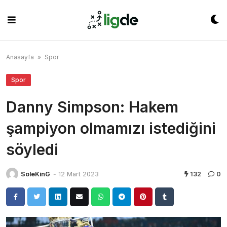
Skip
to
content
Anasayfa
»
Spor
Spor
Danny Simpson: Hakem
şampiyon olmamızı istediğini
söyledi
SoleKinG
-
12 Mart 2023
132
0