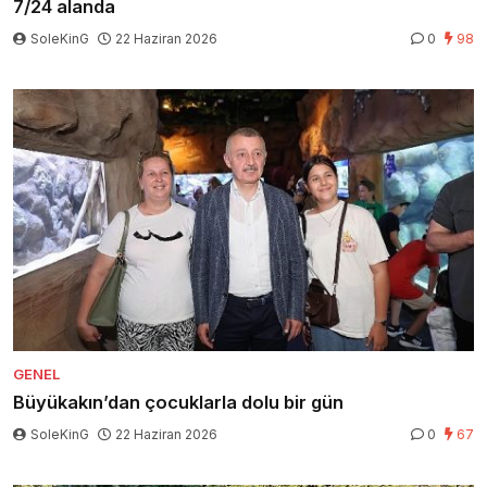
7/24 alanda
SoleKinG
22 Haziran 2026
0
98
GENEL
Büyükakın’dan çocuklarla dolu bir gün
SoleKinG
22 Haziran 2026
0
67