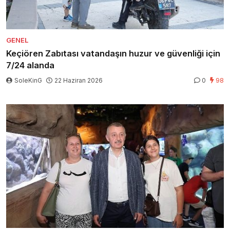
GENEL
Keçiören Zabıtası vatandaşın huzur ve güvenliği için
7/24 alanda
SoleKinG
22 Haziran 2026
0
98