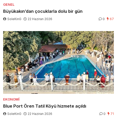
GENEL
Büyükakın’dan çocuklarla dolu bir gün
SoleKinG
22 Haziran 2026
0
67
EKONOMI
Blue Port Ören Tatil Köyü hizmete açıldı
SoleKinG
22 Haziran 2026
0
71