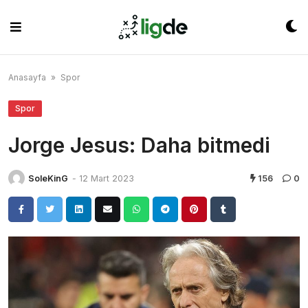
Skip
to
content
Anasayfa
»
Spor
Spor
Jorge Jesus: Daha bitmedi
SoleKinG
-
12 Mart 2023
156
0