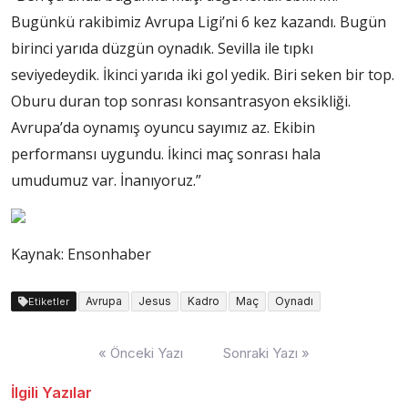
Bugünkü rakibimiz Avrupa Ligi’ni 6 kez kazandı. Bugün
birinci yarıda düzgün oynadık. Sevilla ile tıpkı
seviyedeydik. İkinci yarıda iki gol yedik. Biri seken bir top.
Oburu duran top sonrası konsantrasyon eksikliği.
Avrupa’da oynamış oyuncu sayımız az. Ekibin
performansı uygundu. İkinci maç sonrası hala
umudumuz var. İnanıyoruz.”
Kaynak: Ensonhaber
Avrupa
Jesus
Kadro
Maç
Oynadı
Etiketler
Yazı
« Önceki Yazı
Sonraki Yazı »
dolaşımı
İlgili Yazılar