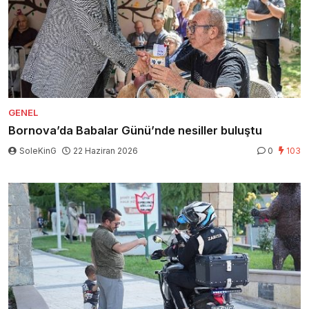
GENEL
Bornova’da Babalar Günü’nde nesiller buluştu
SoleKinG
22 Haziran 2026
0
103