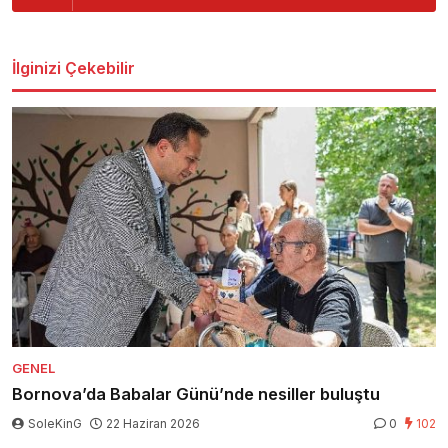
İlginizi Çekebilir
GENEL
Bornova’da Babalar Günü’nde nesiller buluştu
SoleKinG
22 Haziran 2026
0
102