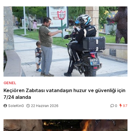
GENEL
Keçiören Zabıtası vatandaşın huzur ve güvenliği için
7/24 alanda
SoleKinG
22 Haziran 2026
0
97