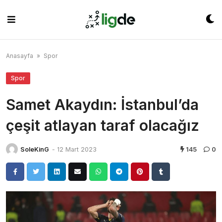
Skip
to
content
Anasayfa
»
Spor
Spor
Samet Akaydın: İstanbul’da
çeşit atlayan taraf olacağız
SoleKinG
-
12 Mart 2023
145
0